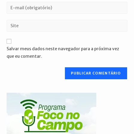
nome
Digite
ou
seu
nome
endereço
Digite
de
de
o
usuário
e-
URL
para
mail
do
comentar
Salvar meus dados neste navegador para a próxima vez
para
seu
que eu comentar.
comentar
site
(opcional)