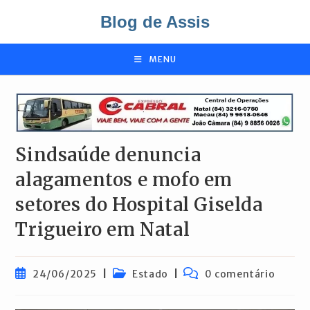
Ir
Blog de Assis
para
o
conteúdo
MENU
Sindsaúde denuncia
alagamentos e mofo em
setores do Hospital Giselda
Trigueiro em Natal
Post
Categoria
Comentários
24/06/2025
Estado
0 comentário
publicado:
do
do
post:
post: