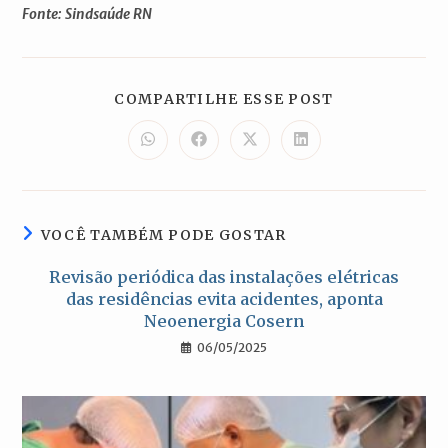
Fonte: Sindsaúde RN
COMPARTILH
COMPARTILHE ESSE POST
ESTE
CONTEÚDO
Abre
Abre
Abre
Abre
em
em
em
em
uma
uma
uma
uma
nova
nova
nova
nova
janela
janela
janela
janela
VOCÊ TAMBÉM PODE GOSTAR
Revisão periódica das instalações elétricas
das residências evita acidentes, aponta
Neoenergia Cosern
06/05/2025