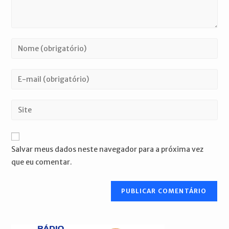
Digite
seu
nome
Digite
ou
seu
nome
endereço
Digite
de
de
o
usuário
e-
URL
para
mail
do
comentar
Salvar meus dados neste navegador para a próxima vez
para
seu
que eu comentar.
comentar
site
(opcional)