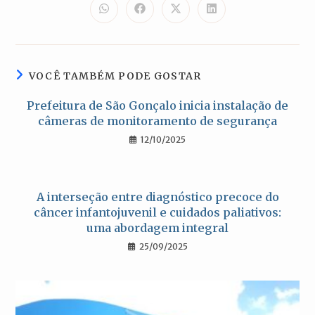
CONTEÚDO
Abre
Abre
Abre
Abre
em
em
em
em
uma
uma
uma
uma
nova
nova
nova
nova
janela
janela
janela
janela
VOCÊ TAMBÉM PODE GOSTAR
Prefeitura de São Gonçalo inicia instalação de
câmeras de monitoramento de segurança
12/10/2025
A interseção entre diagnóstico precoce do
câncer infantojuvenil e cuidados paliativos:
uma abordagem integral
25/09/2025