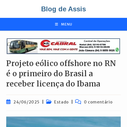
Ir
Blog de Assis
para
o
conteúdo
MENU
Projeto eólico offshore no RN
é o primeiro do Brasil a
receber licença do Ibama
Post
Categoria
Comentários
24/06/2025
Estado
0 comentário
publicado:
do
do
post:
post: