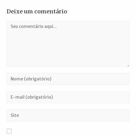
Deixe um comentário
Comentário
Digite
seu
nome
Digite
ou
seu
nome
endereço
Digite
de
de
o
usuário
e-
URL
para
mail
do