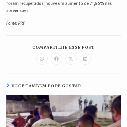
foram recuperados, houve um aumento de 71,86% nas
apreensões.
Fonte: PRF
COMPARTILH
COMPARTILHE ESSE POST
ESTE
CONTEÚDO
Abre
Abre
Abre
Abre
em
em
em
em
uma
uma
uma
uma
nova
nova
nova
nova
janela
janela
janela
janela
VOCÊ TAMBÉM PODE GOSTAR