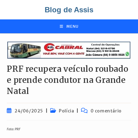
Ir
Blog de Assis
para
o
conteúdo
MENU
PRF recupera veículo roubado
e prende condutor na Grande
Natal
Post
Categoria
Comentários
24/06/2025
Polícia
0 comentário
publicado:
do
do
post:
post:
Foto: PRF