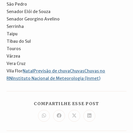
São Pedro
Senador Elói de Souza
Senador Georgino Avelino
Serrinha
Taipu
Tibau do Sul
Touros
Várzea
Vera Cruz
Vila Flor
Natal
Previsão de chuva
Chuvas
Chuvas no
RN
Instituto Nacional de Meteorologia (Inmet)
COMPARTILH
COMPARTILHE ESSE POST
ESTE
CONTEÚDO
Abre
Abre
Abre
Abre
em
em
em
em
uma
uma
uma
uma
nova
nova
nova
nova