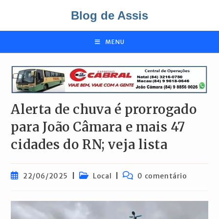
Ir
Blog de Assis
para
o
conteúdo
MENU
Alerta de chuva é prorrogado
para João Câmara e mais 47
cidades do RN; veja lista
Post
Categoria
Comentários
22/06/2025
Local
0 comentário
publicado:
do
do
post:
post: