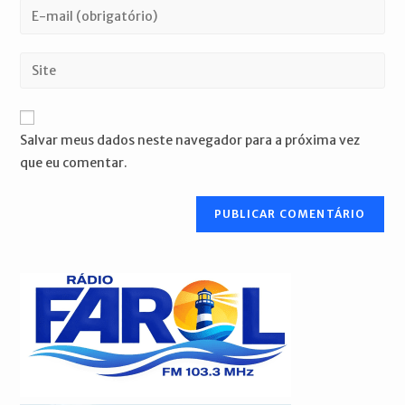
Digite
ou
seu
nome
endereço
Digite
de
de
o
usuário
e-
URL
para
mail
do
comentar
Salvar meus dados neste navegador para a próxima vez
para
seu
que eu comentar.
comentar
site
(opcional)