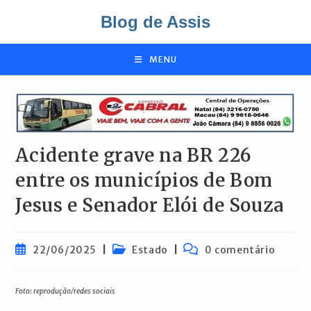
Ir
Blog de Assis
para
o
conteúdo
MENU
Acidente grave na BR 226
entre os municípios de Bom
Jesus e Senador Elói de Souza
Post
Categoria
Comentários
22/06/2025
Estado
0 comentário
publicado:
do
do
post:
post:
Foto: reprodução/redes sociais