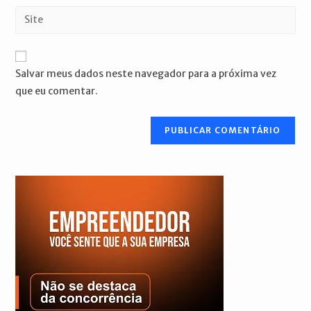
endereço
Digite
de
de
o
usuário
e-
URL
para
mail
do
comentar
Salvar meus dados neste navegador para a próxima vez
para
seu
que eu comentar.
comentar
site
(opcional)