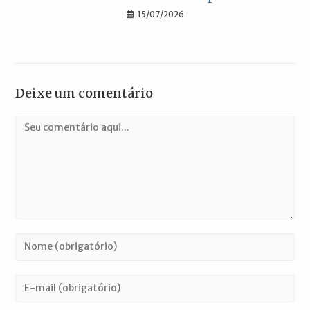
15/07/2026
Deixe um comentário
Comentário
Digite
seu
nome
Digite
ou
seu
nome