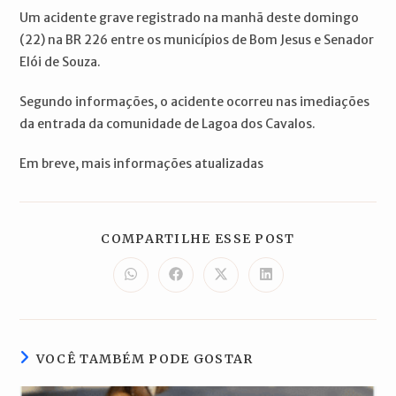
Um acidente grave registrado na manhã deste domingo
(22) na BR 226 entre os municípios de Bom Jesus e Senador
Elói de Souza.
Segundo informações, o acidente ocorreu nas imediações
da entrada da comunidade de Lagoa dos Cavalos.
Em breve, mais informações atualizadas
COMPARTILH
COMPARTILHE ESSE POST
ESTE
CONTEÚDO
Abre
Abre
Abre
Abre
em
em
em
em
uma
uma
uma
uma
nova
nova
nova
nova
janela
janela
janela
janela
VOCÊ TAMBÉM PODE GOSTAR