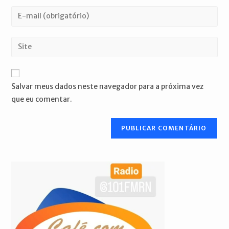
nome
Digite
ou
seu
nome
endereço
Digite
de
de
o
usuário
e-
URL
para
mail
do
comentar
Salvar meus dados neste navegador para a próxima vez
para
seu
que eu comentar.
comentar
site
(opcional)