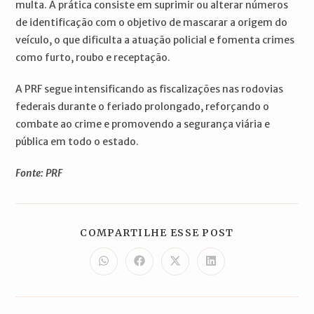
multa. A prática consiste em suprimir ou alterar números
de identificação com o objetivo de mascarar a origem do
veículo, o que dificulta a atuação policial e fomenta crimes
como furto, roubo e receptação.
A PRF segue intensificando as fiscalizações nas rodovias
federais durante o feriado prolongado, reforçando o
combate ao crime e promovendo a segurança viária e
pública em todo o estado.
Fonte: PRF
COMPARTILH
COMPARTILHE ESSE POST
ESTE
CONTEÚDO
Abre
Abre
Abre
Abre
em
em
em
em
uma
uma
uma
uma
nova
nova
nova
nova
janela
janela
janela
janela