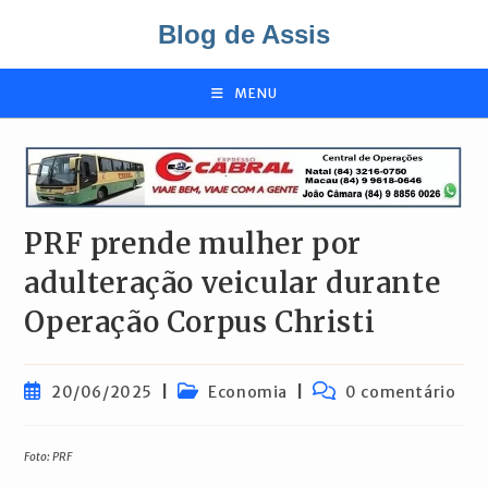
Ir
Blog de Assis
para
o
conteúdo
MENU
PRF prende mulher por
adulteração veicular durante
Operação Corpus Christi
Post
Categoria
Comentários
20/06/2025
Economia
0 comentário
publicado:
do
do
post:
post:
Foto: PRF