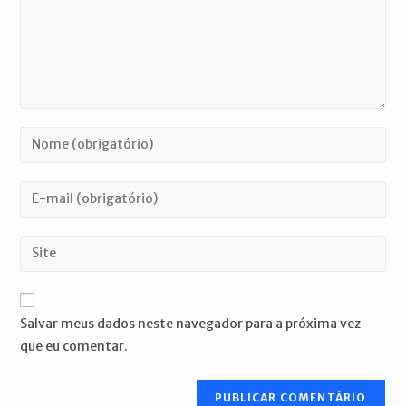
Digite
seu
nome
Digite
ou
seu
nome
endereço
Digite
de
de
o
usuário
e-
URL
para
mail
do
comentar
Salvar meus dados neste navegador para a próxima vez
para
seu
que eu comentar.
comentar
site
(opcional)