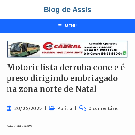
Ir
Blog de Assis
para
o
conteúdo
MENU
Motociclista derruba cone e é
preso dirigindo embriagado
na zona norte de Natal
Post
Categoria
Comentários
20/06/2025
Polícia
0 comentário
publicado:
do
do
post:
post:
Foto: CPRE/PMRN