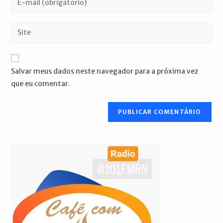
ou
seu
nome
endereço
Digite
de
de
o
usuário
e-
URL
para
mail
do
comentar
Salvar meus dados neste navegador para a próxima vez
para
seu
que eu comentar.
comentar
site
(opcional)