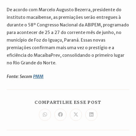
De acordo com Marcelo Augusto Bezerra, presidente do
instituto macaibense, as premiações serão entregues à
durante o 58º Congresso Nacional da ABIPEM, programado
para acontecer de 25 a 27 do corrente mês de junho, no
município de Foz do Iguaçu, Paraná. Essas novas
premiações confirmam mais uma vez o prestígio e a
eficiência do MacaíbaPrev, consolidando o primeiro lugar
no Rio Grande do Norte.
Fonte: Secom
PMM
COMPARTILH
COMPARTILHE ESSE POST
ESTE
CONTEÚDO
Abre
Abre
Abre
Abre
em
em
em
em
uma
uma
uma
uma
nova
nova
nova
nova
janela
janela
janela
janela