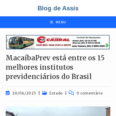
Ir
Blog de Assis
para
o
conteúdo
MENU
MacaíbaPrev está entre os 15
melhores institutos
previdenciários do Brasil
Post
Categoria
Comentários
20/06/2025
Estado
0 comentário
publicado:
do
do
post:
post: