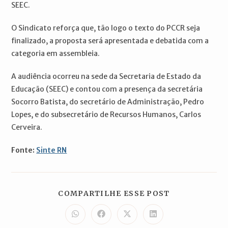
SEEC.
O Sindicato reforça que, tão logo o texto do PCCR seja
finalizado, a proposta será apresentada e debatida com a
categoria em assembleia.
A audiência ocorreu na sede da Secretaria de Estado da
Educação (SEEC) e contou com a presença da secretária
Socorro Batista, do secretário de Administração, Pedro
Lopes, e do subsecretário de Recursos Humanos, Carlos
Cerveira.
Fonte:
Sinte RN
COMPARTILH
COMPARTILHE ESSE POST
ESTE
CONTEÚDO
Abre
Abre
Abre
Abre
em
em
em
em