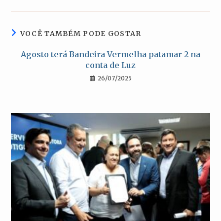
uma
uma
uma
uma
nova
nova
nova
nova
janela
janela
janela
janela
VOCÊ TAMBÉM PODE GOSTAR
Agosto terá Bandeira Vermelha patamar 2 na
conta de Luz
26/07/2025