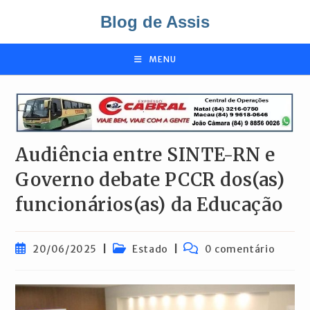
Ir
Blog de Assis
para
o
conteúdo
MENU
Audiência entre SINTE-RN e
Governo debate PCCR dos(as)
funcionários(as) da Educação
Post
Categoria
Comentários
20/06/2025
Estado
0 comentário
publicado:
do
do
post:
post: