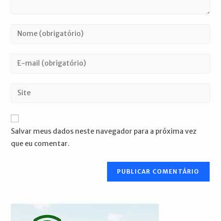
Digite
seu
nome
Digite
ou
seu
nome
endereço
Digite
de
de
o
usuário
e-
URL
para
mail
do
comentar
Salvar meus dados neste navegador para a próxima vez
para
seu
que eu comentar.
comentar
site
(opcional)