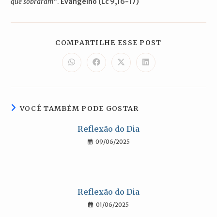
que sobraram”
.
Evangelho (Lc 9,16-17)
COMPARTILH
COMPARTILHE ESSE POST
ESTE
CONTEÚDO
Abre
Abre
Abre
Abre
em
em
em
em
uma
uma
uma
uma
nova
nova
nova
nova
janela
janela
janela
janela
VOCÊ TAMBÉM PODE GOSTAR
Reflexão do Dia
09/06/2025
Reflexão do Dia
01/06/2025