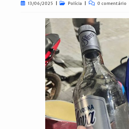
Post
Categoria
Comentários
13/06/2025
Polícia
0 comentário
publicado:
do
do
post:
post: