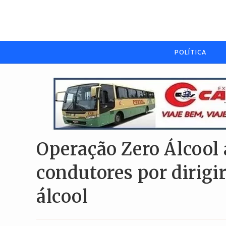
Ir
para
o
conteúdo
POLÍTICA
Operação Zero Álcool 
condutores por dirigir
álcool