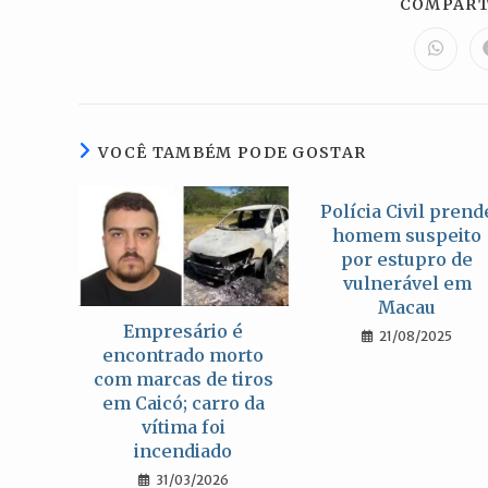
COMPART
Abre
em
uma
nova
janela
VOCÊ TAMBÉM PODE GOSTAR
Polícia Civil prend
homem suspeito
por estupro de
vulnerável em
Macau
Empresário é
21/08/2025
encontrado morto
com marcas de tiros
em Caicó; carro da
vítima foi
incendiado
31/03/2026