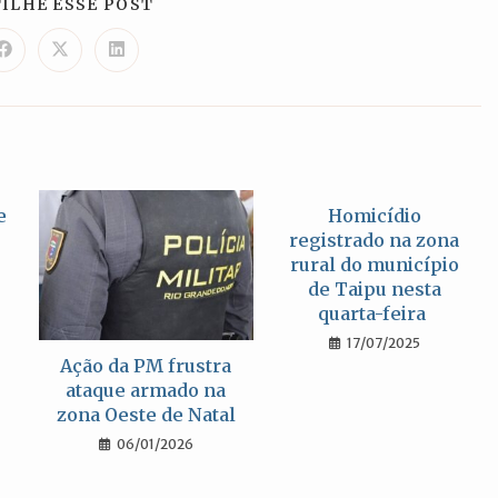
COMPARTILHAR
ILHE ESSE POST
ESTE
CONTEÚDO
Abre
Abre
Abre
em
em
em
uma
uma
uma
nova
nova
nova
janela
janela
janela
e
Homicídio
registrado na zona
rural do município
de Taipu nesta
quarta-feira
17/07/2025
Ação da PM frustra
ataque armado na
zona Oeste de Natal
06/01/2026