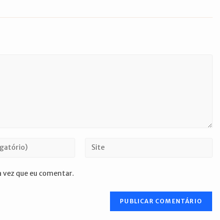
Digite
o
URL
 vez que eu comentar.
do
seu
site
(opcional)