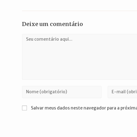
Deixe um comentário
Comentário
Digite
Digite
seu
seu
nome
endereço
Salvar meus dados neste navegador para a próxima
ou
de
nome
e-
de
mail
usuário
para