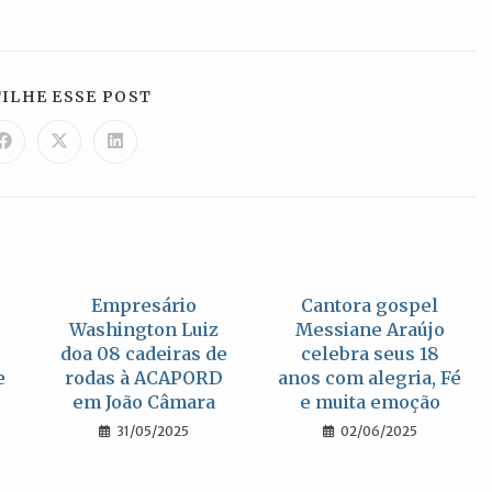
COMPARTILHAR
ILHE ESSE POST
ESTE
CONTEÚDO
Abre
Abre
Abre
em
em
em
uma
uma
uma
nova
nova
nova
janela
janela
janela
Empresário
Cantora gospel
Washington Luiz
Messiane Araújo
doa 08 cadeiras de
celebra seus 18
e
rodas à ACAPORD
anos com alegria, Fé
em João Câmara
e muita emoção
31/05/2025
02/06/2025