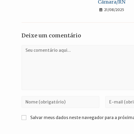
Câmara/RN
21/08/2025
Deixe um comentário
Comentário
Digite
Digite
seu
seu
nome
endereço
Salvar meus dados neste navegador para a próxima
ou
de
nome
e-