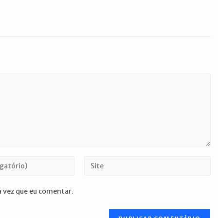
Digite
o
URL
 vez que eu comentar.
do
seu