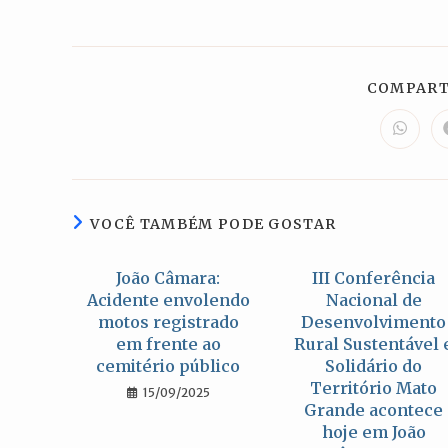
post:
post:
COMPART
Abre
em
uma
nova
janela
VOCÊ TAMBÉM PODE GOSTAR
João Câmara:
III Conferência
Acidente envolendo
Nacional de
motos registrado
Desenvolvimento
em frente ao
Rural Sustentável 
cemitério público
Solidário do
Território Mato
15/09/2025
Grande acontece
hoje em João