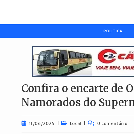
Ir
para
o
conteúdo
POLÍTICA
Confira o encarte de O
Namorados do Super
Post
Categoria
Comentários
11/06/2025
Local
0 comentário
publicado:
do
do