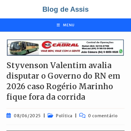
Ir
Blog de Assis
para
o
conteúdo
MENU
Styvenson Valentim avalia
disputar o Governo do RN em
2026 caso Rogério Marinho
fique fora da corrida
Post
Categoria
Comentários
08/06/2025
Política
0 comentário
publicado:
do
do
post:
post: