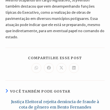
Mesmo ocupando um cargo legislativo, Styvenson
também destacou que vem desempenhando funções
típicas do Executivo, como a realização de obras de
pavimentação em diversos municípios potiguares. Essa
atuação pode indicar que ele está se preparando, mesmo
que indiretamente, para um eventual papel no comando do
estado.
COMPARTILH
COMPARTILHE ESSE POST
ESTE
CONTEÚDO
Abre
Abre
Abre
Abre
em
em
em
em
uma
uma
uma
uma
nova
nova
nova
nova
janela
janela
janela
janela
VOCÊ TAMBÉM PODE GOSTAR
Justiça Eleitoral rejeita denúncia de fraude à
cota de gênero em Bento Fernandes