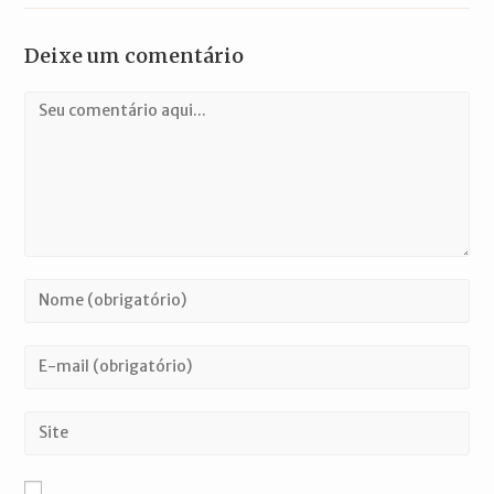
Deixe um comentário
Comentário
Digite
seu
nome
Digite
ou
seu
nome
endereço
Digite
de
de
o
usuário
e-
URL
para