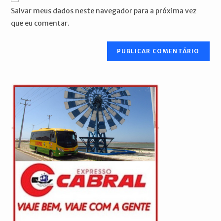
mail
do
comentar
Salvar meus dados neste navegador para a próxima vez
para
seu
que eu comentar.
comentar
site
(opcional)