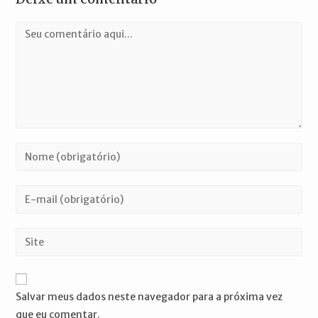
Comentário
Digite
seu
nome
Digite
ou
seu
nome
endereço
Digite
de
de
o
usuário
e-
URL
para
mail
do
comentar
Salvar meus dados neste navegador para a próxima vez
para
seu
que eu comentar.
comentar