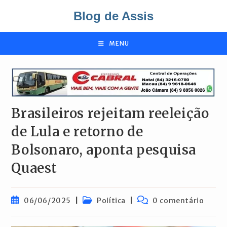
Ir
Blog de Assis
para
o
conteúdo
MENU
Brasileiros rejeitam reeleição
de Lula e retorno de
Bolsonaro, aponta pesquisa
Quaest
Post
Categoria
Comentários
06/06/2025
Política
0 comentário
publicado:
do
do
post:
post: