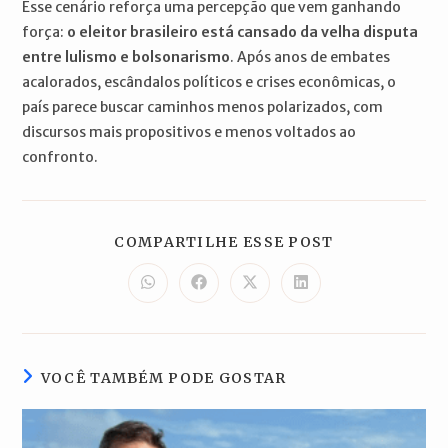
Esse cenário reforça uma percepção que vem ganhando
força:
o eleitor brasileiro está cansado da velha disputa
entre lulismo e bolsonarismo
. Após anos de embates
acalorados, escândalos políticos e crises econômicas, o
país parece buscar caminhos menos polarizados, com
discursos mais propositivos e menos voltados ao
confronto.
COMPARTILH
COMPARTILHE ESSE POST
ESTE
CONTEÚDO
Abre
Abre
Abre
Abre
em
em
em
em
uma
uma
uma
uma
nova
nova
nova
nova
janela
janela
janela
janela
VOCÊ TAMBÉM PODE GOSTAR