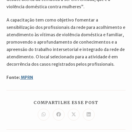
violência doméstica contra mulheres”.
A capacitação tem como objetivo fomentar a
sensibilização dos profissionais da rede para acolhimento e
atendimento às vítimas de violência doméstica e familiar,
promovendo o aprofundamento de conhecimentos e a
apreensão do trabalho intersetorial e integrado da rede de
atendimento. O local selecionado para a atividade é em
decorrência dos casos registrados pelos profissionais.
Fonte:
MPRN
COMPARTILH
COMPARTILHE ESSE POST
ESTE
CONTEÚDO
Abre
Abre
Abre
Abre
em
em
em
em
uma
uma
uma
uma
nova
nova
nova
nova