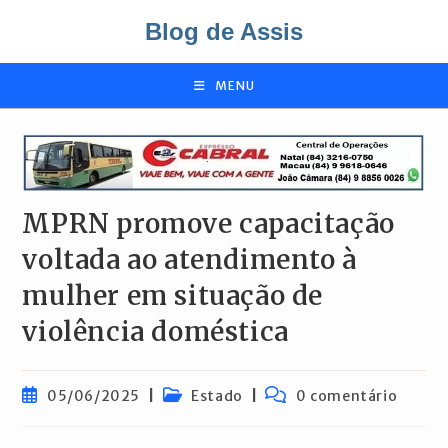
Ir
Blog de Assis
para
o
conteúdo
MENU
MPRN promove capacitação
voltada ao atendimento à
mulher em situação de
violência doméstica
Post
Categoria
Comentários
05/06/2025
Estado
0 comentário
publicado:
do
do
post:
post: