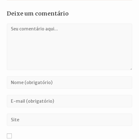
Deixe um comentário
Comentário
Digite
seu
nome
Digite
ou
seu
nome
endereço
Digite
de
de
o
usuário
e-
URL
para
mail