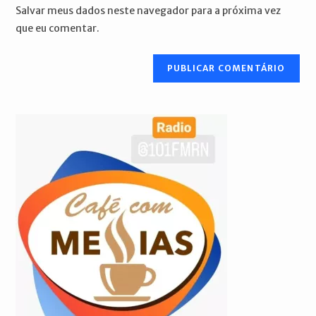
do
comentar
Salvar meus dados neste navegador para a próxima vez
para
seu
que eu comentar.
comentar
site
(opcional)