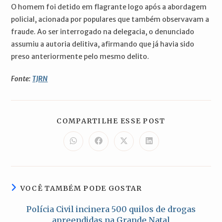
O homem foi detido em flagrante logo após a abordagem
policial, acionada por populares que também observavam a
fraude. Ao ser interrogado na delegacia, o denunciado
assumiu a autoria delitiva, afirmando que já havia sido
preso anteriormente pelo mesmo delito.
Fonte:
TJRN
COMPARTILH
COMPARTILHE ESSE POST
ESTE
CONTEÚDO
Abre
Abre
Abre
Abre
em
em
em
em
uma
uma
uma
uma
nova
nova
nova
nova
janela
janela
janela
janela
VOCÊ TAMBÉM PODE GOSTAR
Polícia Civil incinera 500 quilos de drogas
apreendidas na Grande Natal