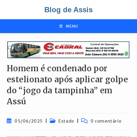
Ir
Blog de Assis
para
o
conteúdo
MENU
Homem é condenado por
estelionato após aplicar golpe
do “jogo da tampinha” em
Assú
Post
Categoria
Comentários
05/06/2025
Estado
0 comentário
publicado:
do
do
post:
post: