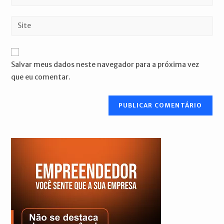
seu
nome
endereço
Digite
de
de
o
usuário
e-
URL
para
mail
do
comentar
Salvar meus dados neste navegador para a próxima vez
para
seu
que eu comentar.
comentar
site
(opcional)