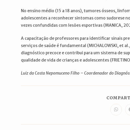
No ensino médio (15 a 18 anos), tumores ósseos, linf
adolescentes a reconhecer sintomas como sudorese not
vezes confundidas com lesões esportivas (MANICA, 20
A capacitação de professores para identificar sinais p
serviços de saúde é fundamental (MICHALOWSKI, et al.,
diagnóstico precoce e contribui para um sistema de su
qualidade de vida de crianças e adolescentes (FRIETI
Luiz da Costa Nepomuceno Filho – Coordenador do Diagnóst
COMPART
Abre
em
uma
nova
janela