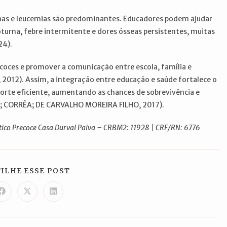
omas e leucemias são predominantes. Educadores podem ajudar
urna, febre intermitente e dores ósseas persistentes, muitas
24).
recoces e promover a comunicação entre escola, família e
 2012). Assim, a integração entre educação e saúde fortalece o
porte eficiente, aumentando as chances de sobrevivência e
NO; CORRÊA; DE CARVALHO MOREIRA FILHO, 2017).
ico Precoce Casa Durval Paiva – CRBM2: 11928 | CRF/RN: 6776
COMPARTILHAR
ILHE ESSE POST
ESTE
CONTEÚDO
Abre
Abre
Abre
em
em
em
uma
uma
uma
nova
nova
nova
janela
janela
janela