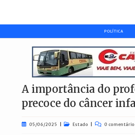
Ir
para
o
conteúdo
POLÍTICA
A importância do prof
precoce do câncer inf
Post
Categoria
Comentários
05/06/2025
Estado
0 comentário
publicado:
do
do