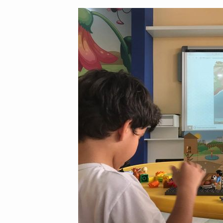
post:
post: