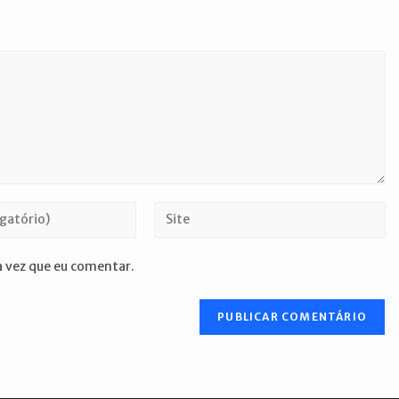
Digite
o
URL
 vez que eu comentar.
do
seu
site
(opcional)