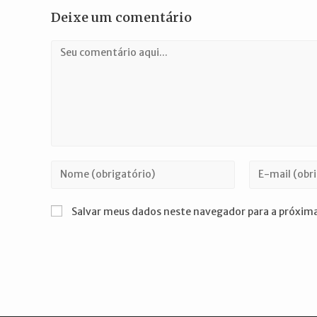
Deixe um comentário
Comentário
Digite
Digite
seu
seu
nome
endereço
Salvar meus dados neste navegador para a próxima
ou
de
nome
e-
de
mail
usuário
para
para
comentar
comentar