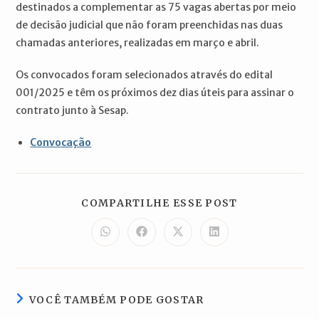
destinados a complementar as 75 vagas abertas por meio
de decisão judicial que não foram preenchidas nas duas
chamadas anteriores, realizadas em março e abril.
Os convocados foram selecionados através do edital
001/2025 e têm os próximos dez dias úteis para assinar o
contrato junto à Sesap.
Convocação
COMPARTILH
COMPARTILHE ESSE POST
ESTE
CONTEÚDO
Abre
Abre
Abre
Abre
em
em
em
em
uma
uma
uma
uma
nova
nova
nova
nova
janela
janela
janela
janela
VOCÊ TAMBÉM PODE GOSTAR