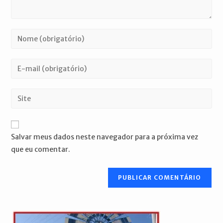
Digite
seu
nome
Digite
ou
seu
nome
endereço
Digite
de
de
o
usuário
e-
URL
para
mail
do
comentar
Salvar meus dados neste navegador para a próxima vez
para
seu
que eu comentar.
comentar
site
(opcional)