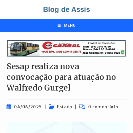
Ir
Blog de Assis
para
o
conteúdo
MENU
Sesap realiza nova
convocação para atuação no
Walfredo Gurgel
Post
Categoria
Comentários
04/06/2025
Estado
0 comentário
publicado:
do
do
post:
post: