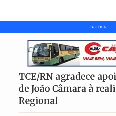
Ir
para
o
conteúdo
POLÍTICA
TCE/RN agradece apo
de João Câmara à real
Regional