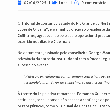
Post
Categoria
Comentários
02/06/2025
Local
0 comentário
publicado:
do
do
post:
post:
O Tribunal de Contas do Estado do Rio Grande do Norte
Lopes de Oliveira”, encaminhou ofício ao presidente 
Guilherme, agradecendo pelo apoio operacional presta
ocorrido nos dias
6 e 7 de maio
.
No documento, assinado pelo conselheiro
George Mon
relevância da
parceria institucional com o Poder Legi
sucesso do evento.
“Reitero o privilégio em contar sempre com a honrosa 
desenvolvidas em favor do cumprimento das nossas finali
À frente do Legislativo camarense,
Fernando Guilher
articulada, conquistando não apenas a confiança da 
órgãos públicos, como o
Tribunal de Contas do Estado