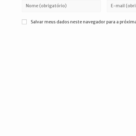
Digite
Digite
seu
seu
nome
endereço
Salvar meus dados neste navegador para a próxima
ou
de
nome
e-
de
mail
usuário
para
para
comentar
comentar