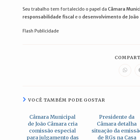
Seu trabalho tem fortalecido o papel da
Câmara Munic
responsabilidade fiscal
e o
desenvolvimento de João
Flash Publicidade
COMPART
Abre
em
uma
nova
janela
VOCÊ TAMBÉM PODE GOSTAR
Câmara Municipal
Presidente da
de João Câmara cria
Câmara detalha
comissão especial
situação da emissã
para julgamento das
de RGs na Casa