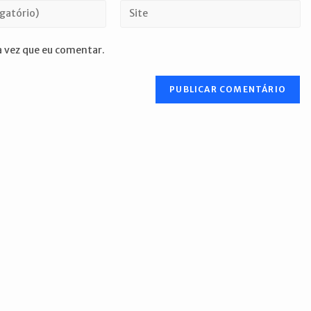
Digite
o
URL
 vez que eu comentar.
do
seu
site
(opcional)