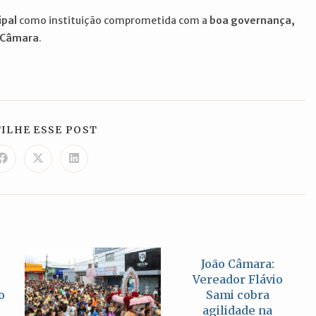
ipal
como instituição comprometida com a
boa governança,
 Câmara
.
COMPARTILHAR
ILHE ESSE POST
ESTE
CONTEÚDO
Abre
Abre
Abre
em
em
em
uma
uma
uma
nova
nova
nova
janela
janela
janela
João Câmara:
Vereador Flávio
o
Sami cobra
agilidade na