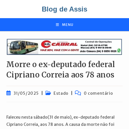
Ir
Blog de Assis
para
o
conteúdo
MENU
Morre o ex-deputado federal
Cipriano Correia aos 78 anos
Post
Categoria
Comentários
31/05/2025
Estado
0 comentário
publicado:
do
do
post:
post:
Faleceu nesta sábado(31 de maio), ex-deputado federal
Cipriano Correia, aos 78 anos. A causa da morte não foi