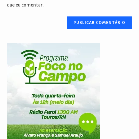
seu
que eu comentar.
comentar
site
(opcional)