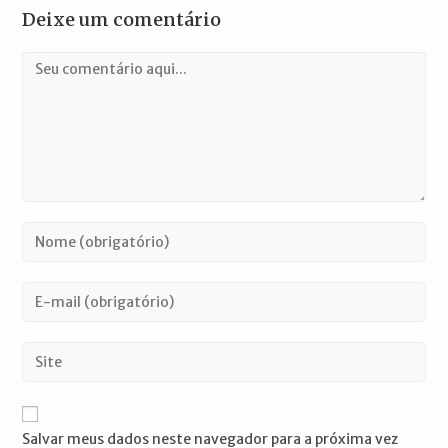
Deixe um comentário
Comentário
Digite
seu
nome
Digite
ou
seu
nome
endereço
Digite
de
de
o
usuário
e-
URL
para
mail
do
comentar
Salvar meus dados neste navegador para a próxima vez
para