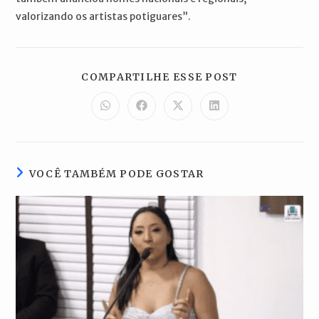
valorizando os artistas potiguares”.
COMPARTILH
COMPARTILHE ESSE POST
ESTE
CONTEÚDO
Abre
Abre
Abre
Abre
em
em
em
em
uma
uma
uma
uma
nova
nova
nova
nova
janela
janela
janela
janela
VOCÊ TAMBÉM PODE GOSTAR