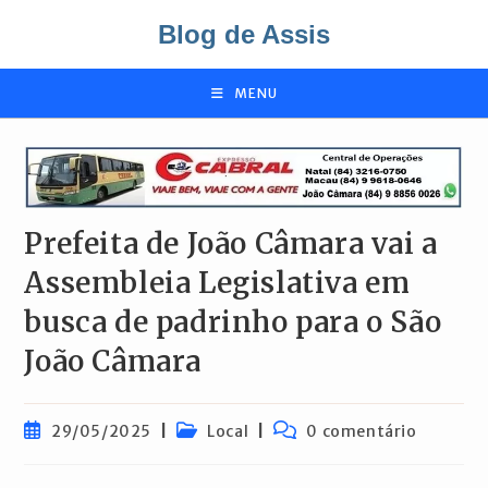
Ir
Blog de Assis
para
o
conteúdo
MENU
Prefeita de João Câmara vai a
Assembleia Legislativa em
busca de padrinho para o São
João Câmara
Post
Categoria
Comentários
29/05/2025
Local
0 comentário
publicado:
do
do
post:
post: