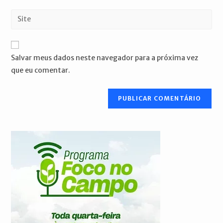
nome
endereço
Digite
de
de
o
usuário
e-
URL
para
mail
do
comentar
Salvar meus dados neste navegador para a próxima vez
para
seu
que eu comentar.
comentar
site
(opcional)