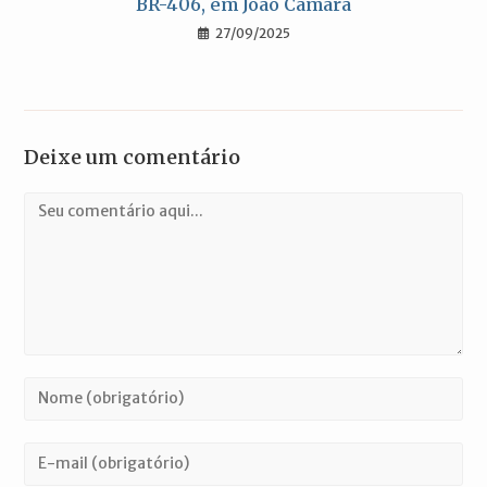
BR-406, em João Câmara
27/09/2025
Deixe um comentário
Comentário
Digite
seu
nome
Digite
ou
seu