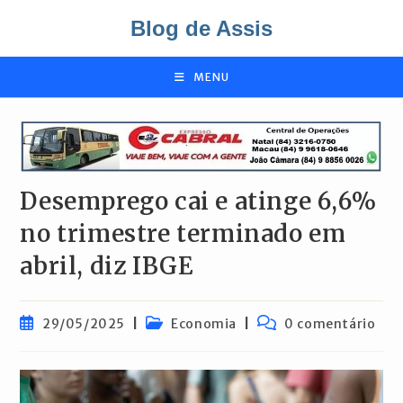
Ir
Blog de Assis
para
o
conteúdo
MENU
Desemprego cai e atinge 6,6%
no trimestre terminado em
abril, diz IBGE
Post
Categoria
Comentários
29/05/2025
Economia
0 comentário
publicado:
do
do
post:
post: