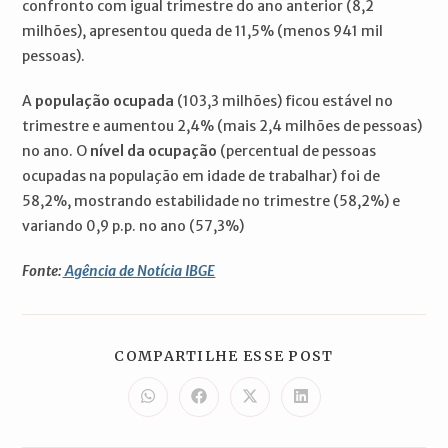
confronto com igual trimestre do ano anterior (8,2
milhões), apresentou queda de 11,5% (menos 941 mil
pessoas).
A
população ocupada
(103,3 milhões) ficou estável no
trimestre e aumentou 2,4% (mais 2,4 milhões de pessoas)
no ano. O
nível da ocupação
(percentual de pessoas
ocupadas na população em idade de trabalhar) foi de
58,2%, mostrando estabilidade no trimestre (58,2%) e
variando 0,9 p.p. no ano (57,3%)
Fonte:
Agência de Notícia IBGE
COMPARTILH
COMPARTILHE ESSE POST
ESTE
CONTEÚDO
Abre
Abre
Abre
Abre
em
em
em
em
uma
uma
uma
uma
nova
nova
nova
nova