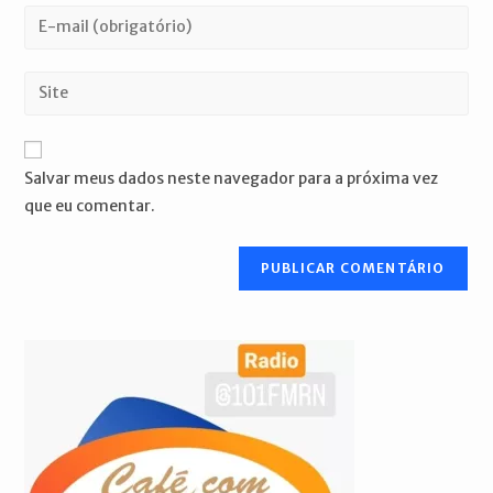
nome
Digite
ou
seu
nome
endereço
Digite
de
de
o
usuário
e-
URL
para
mail
do
comentar
Salvar meus dados neste navegador para a próxima vez
para
seu
que eu comentar.
comentar
site
(opcional)