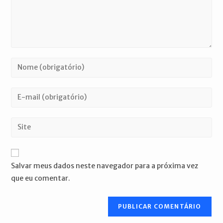
Digite
seu
nome
Digite
ou
seu
nome
endereço
Digite
de
de
o
usuário
e-
URL
para
mail
do
comentar
Salvar meus dados neste navegador para a próxima vez
para
seu
que eu comentar.
comentar
site
(opcional)