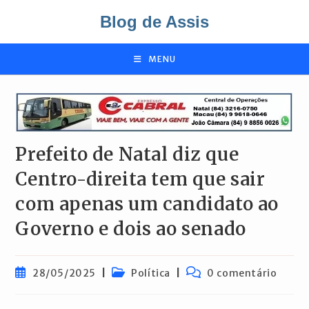
Ir
Blog de Assis
para
o
conteúdo
MENU
Prefeito de Natal diz que
Centro-direita tem que sair
com apenas um candidato ao
Governo e dois ao senado
Post
Categoria
Comentários
28/05/2025
Política
0 comentário
publicado:
do
do
post:
post: