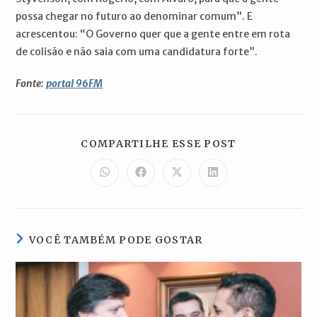
possa chegar no futuro ao denominar comum”. E
acrescentou: “O Governo quer que a gente entre em rota
de colisão e não saia com uma candidatura forte”.
Fonte:
portal 96FM
COMPARTILH
COMPARTILHE ESSE POST
ESTE
CONTEÚDO
Abre
Abre
Abre
Abre
em
em
em
em
uma
uma
uma
uma
nova
nova
nova
nova
janela
janela
janela
janela
VOCÊ TAMBÉM PODE GOSTAR