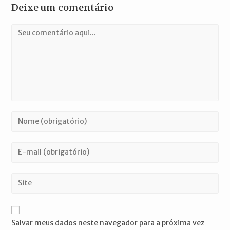
Deixe um comentário
Comentário
Digite
seu
nome
Digite
ou
seu
nome
endereço
Digite
de
de
o
usuário
e-
URL
para
mail
do
comentar
Salvar meus dados neste navegador para a próxima vez
para
seu