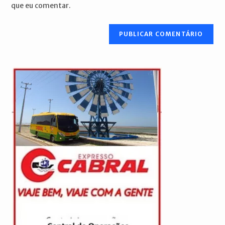
que eu comentar.
comentar
site
(opcional)