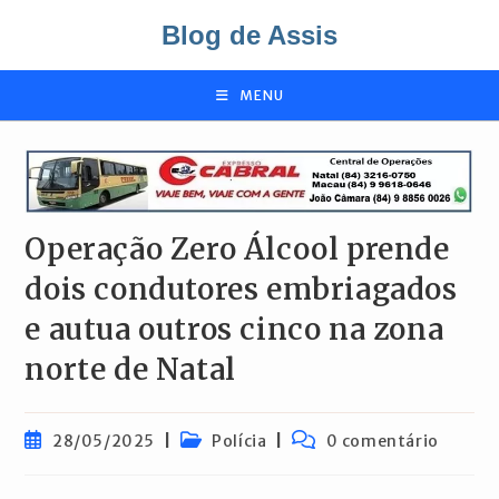
Ir
Blog de Assis
para
o
conteúdo
MENU
Operação Zero Álcool prende
dois condutores embriagados
e autua outros cinco na zona
norte de Natal
Post
Categoria
Comentários
28/05/2025
Polícia
0 comentário
publicado:
do
do
post:
post: