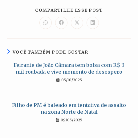
COMPARTILH
COMPARTILHE ESSE POST
ESTE
CONTEÚDO
Abre
Abre
Abre
Abre
em
em
em
em
uma
uma
uma
uma
nova
nova
nova
nova
janela
janela
janela
janela
VOCÊ TAMBÉM PODE GOSTAR
Feirante de João Câmara tem bolsa com R$ 3
mil roubada e vive momento de desespero
05/10/2025
Filho de PM é baleado em tentativa de assalto
na zona Norte de Natal
09/05/2025