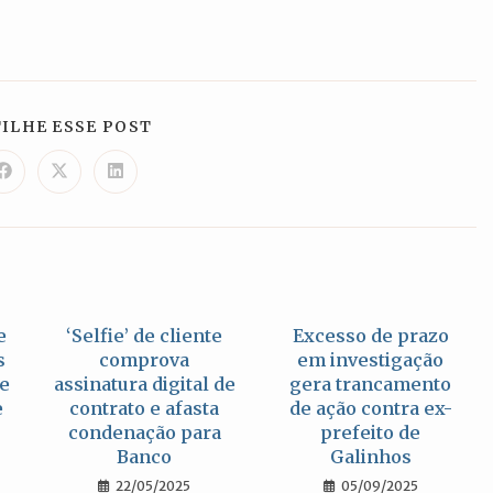
COMPARTILHAR
ILHE ESSE POST
ESTE
CONTEÚDO
Abre
Abre
Abre
em
em
em
uma
uma
uma
nova
nova
nova
janela
janela
janela
e
‘Selfie’ de cliente
Excesso de prazo
s
comprova
em investigação
de
assinatura digital de
gera trancamento
e
contrato e afasta
de ação contra ex-
condenação para
prefeito de
Banco
Galinhos
22/05/2025
05/09/2025