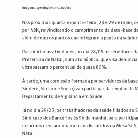
post:
post:
Imagem: reprodução/sindsaudern
Nas próximas quarta e quinta-feira, 28 e 29 de maio, o
por 48h, reivindicando o cumprimento da data-base da
além de outros pontos que integram a pauta da saúde 
Para iniciar as atividades, no dia 28/05 os servidores 
Prefeitura de Natal, num ato público, que visa denunciar
ultrapassam o percentual de quase 80%.
À tarde, uma comissão formada por servidores da base
Sindern, Sinfarn e Soern) vão participar da reunião da 
Departamento de Vigilância em Saúde.
Já no dia 29/05, os trabalhadores da saúde filiados ao
Sindicato dos Bancários às 9h da manhã, para particip
informes e encaminhamentos discutidos na Mesa SUS, 
Natal.