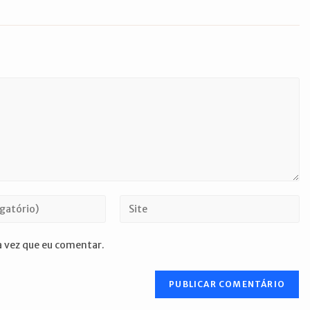
Digite
o
URL
 vez que eu comentar.
do
seu
site
(opcional)