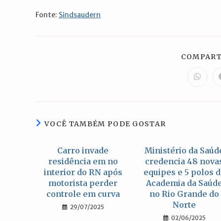
Fonte:
Sindsaudern
COMPART
Abre
em
uma
nova
janela
VOCÊ TAMBÉM PODE GOSTAR
Carro invade
Ministério da Saúd
residência em no
credencia 48 nova
interior do RN após
equipes e 5 polos 
motorista perder
Academia da Saúd
controle em curva
no Rio Grande do
Norte
29/07/2025
02/06/2025