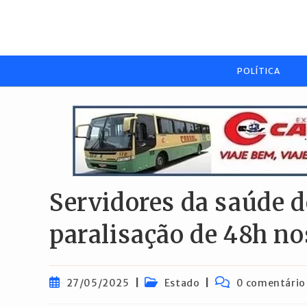
Ir
para
o
conteúdo
POLÍTICA
Servidores da saúde d
paralisação de 48h no
Post
Categoria
Comentários
27/05/2025
Estado
0 comentário
publicado:
do
do