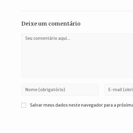
Deixe um comentário
Comentário
Digite
Digite
seu
seu
nome
endereço
Salvar meus dados neste navegador para a próxima
ou
de
nome
e-
de
mail
usuário
para