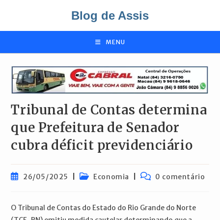
Ir
Blog de Assis
para
o
conteúdo
MENU
Tribunal de Contas determina
que Prefeitura de Senador
cubra déficit previdenciário
Post
Categoria
Comentários
26/05/2025
Economia
0 comentário
publicado:
do
do
post:
post:
O Tribunal de Contas do Estado do Rio Grande do Norte