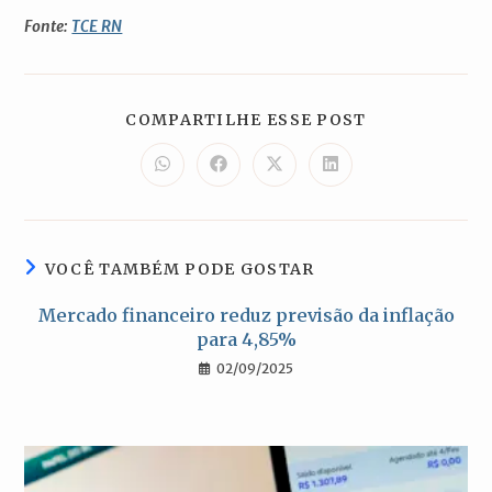
Fonte:
TCE RN
COMPARTILH
COMPARTILHE ESSE POST
ESTE
CONTEÚDO
Abre
Abre
Abre
Abre
em
em
em
em
uma
uma
uma
uma
nova
nova
nova
nova
janela
janela
janela
janela
VOCÊ TAMBÉM PODE GOSTAR
Mercado financeiro reduz previsão da inflação
para 4,85%
02/09/2025