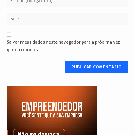
ou
seu
nome
endereço
Digite
de
de
o
usuário
e-
URL
para
mail
do
comentar
Salvar meus dados neste navegador para a próxima vez
para
seu
que eu comentar.
comentar
site
(opcional)