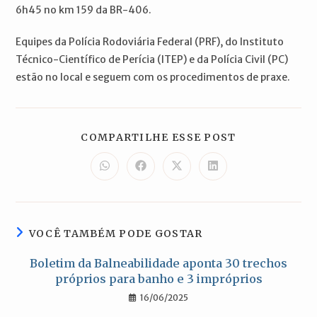
6h45 no km 159 da BR-406.
Equipes da Polícia Rodoviária Federal (PRF), do Instituto
Técnico-Científico de Perícia (ITEP) e da Polícia Civil (PC)
estão no local e seguem com os procedimentos de praxe.
COMPARTILH
COMPARTILHE ESSE POST
ESTE
CONTEÚDO
Abre
Abre
Abre
Abre
em
em
em
em
uma
uma
uma
uma
nova
nova
nova
nova
janela
janela
janela
janela
VOCÊ TAMBÉM PODE GOSTAR
Boletim da Balneabilidade aponta 30 trechos
próprios para banho e 3 impróprios
16/06/2025