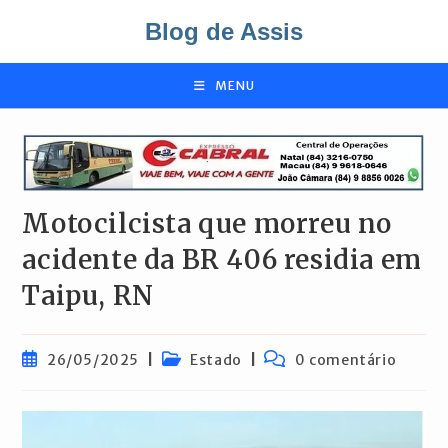
Ir
Blog de Assis
para
o
conteúdo
MENU
Motocilcista que morreu no
acidente da BR 406 residia em
Taipu, RN
Post
Categoria
Comentários
26/05/2025
Estado
0 comentário
publicado:
do
do
post:
post: