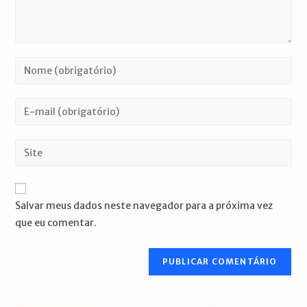
Digite
seu
nome
Digite
ou
seu
nome
endereço
Digite
de
de
o
usuário
e-
URL
para
mail
do
comentar
Salvar meus dados neste navegador para a próxima vez
para
seu
que eu comentar.
comentar
site
(opcional)