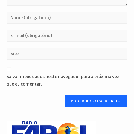
Digite
seu
nome
Digite
ou
seu
nome
endereço
Digite
de
de
o
usuário
e-
URL
para
mail
do
comentar
Salvar meus dados neste navegador para a próxima vez
para
seu
que eu comentar.
comentar
site
(opcional)