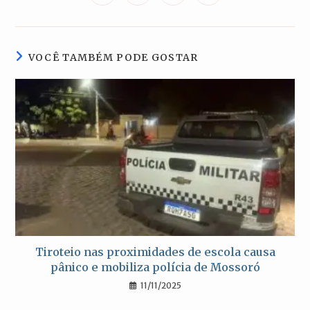
em
em
em
em
uma
uma
uma
uma
nova
nova
nova
nova
janela
janela
janela
janela
VOCÊ TAMBÉM PODE GOSTAR
Tiroteio nas proximidades de escola causa
pânico e mobiliza polícia de Mossoró
11/11/2025