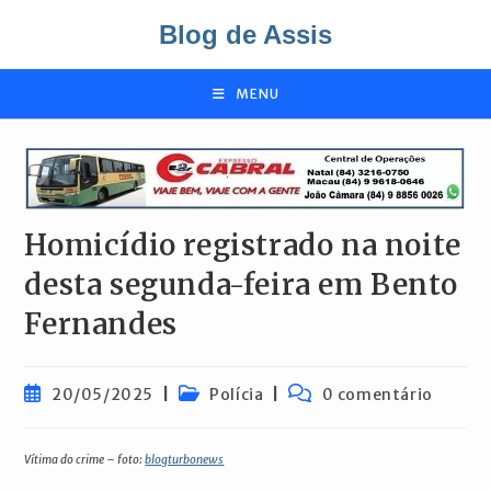
Ir
Blog de Assis
para
o
conteúdo
MENU
Homicídio registrado na noite
desta segunda-feira em Bento
Fernandes
Post
Categoria
Comentários
20/05/2025
Polícia
0 comentário
publicado:
do
do
post:
post:
Vítima do crime – foto:
blogturbonews