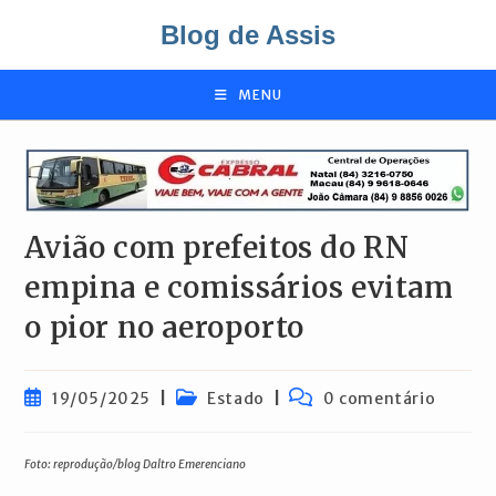
Ir
Blog de Assis
para
o
conteúdo
MENU
Avião com prefeitos do RN
empina e comissários evitam
o pior no aeroporto
Post
Categoria
Comentários
19/05/2025
Estado
0 comentário
publicado:
do
do
post:
post:
Foto: reprodução/blog Daltro Emerenciano