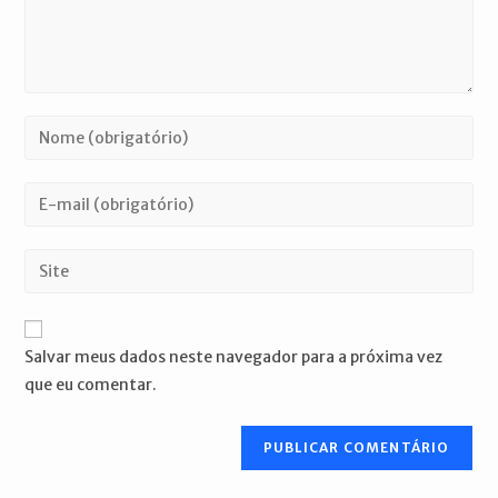
Digite
seu
nome
Digite
ou
seu
nome
endereço
Digite
de
de
o
usuário
e-
URL
para
mail
do
comentar
Salvar meus dados neste navegador para a próxima vez
para
seu
que eu comentar.
comentar
site
(opcional)