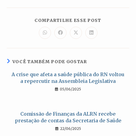
COMPARTILH
COMPARTILHE ESSE POST
ESTE
CONTEÚDO
Abre
Abre
Abre
Abre
em
em
em
em
uma
uma
uma
uma
nova
nova
nova
nova
janela
janela
janela
janela
VOCÊ TAMBÉM PODE GOSTAR
A crise que afeta a saúde pública do RN voltou
a repercutir na Assembleia Legislativa
05/06/2025
Comissão de Finanças da ALRN recebe
prestação de contas da Secretaria de Saúde
22/06/2025