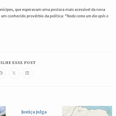
ícipes, que esperavam uma postura mais acessível da nova
 um conhecido provérbio da política:
“Nada como um dia após o
COMPARTILHAR
ILHE ESSE POST
ESTE
CONTEÚDO
Abre
Abre
Abre
em
em
em
uma
uma
uma
nova
nova
nova
janela
janela
janela
Justiça julga