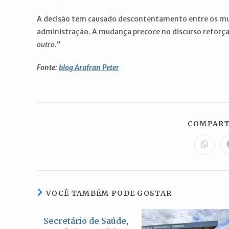
A decisão tem causado descontentamento entre os mun
administração. A mudança precoce no discurso reforça
outro.”
Fonte:
blog Arafran Peter
COMPART
Abre
em
uma
nova
janela
VOCÊ TAMBÉM PODE GOSTAR
Secretário de Saúde,