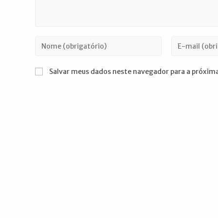
Digite
Digite
seu
seu
nome
endereço
Salvar meus dados neste navegador para a próxima
ou
de
nome
e-
de
mail
usuário
para
para
comentar
comentar