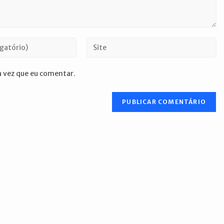
Digite
o
URL
 vez que eu comentar.
do
seu
site
(opcional)