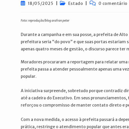
Post
Categoria
Comentários
18/05/2025
Estado
0 comentário
publicado:
do
do
post:
post:
Foto: reprodução/blog arafran peter
Durante a campanha e em sua posse, a prefeita de Alto 
prefeitura seria “do povo” e que suas portas estariam 
apenas quatro meses de gestão, o discurso parece ter
Moradores procuraram a reportagem para relatar uma 
prefeita passa a atender pessoalmente apenas uma vez
popular.
A iniciativa surpreende, sobretudo porque contradiz di
até a cadeira do Executivo. Em seus pronunciamentos, 
reforçou o compromisso de manter contato direto e 
Com a nova medida, o acesso à prefeita passará a dep
prática, restringe o atendimento popular que antes e