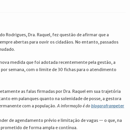
do Rodrigues, Dra. Raquel, fez questão de afirmar que a
sempre abertas para ouvir os cidadãos. No entanto, passados
 mudado.
nova medida que foi adotada recentemente pela gestão, a
 por semana, com o limite de 30 fichas para o atendimento
retamente as falas firmadas por Dra. Raquel em sua trajetória
tanto em palanques quanto na solenidade de posse, a gestora
permanente com a população.
A informação é do
blogarafran
peter
ender de agendamento prévio e limitação de vagas — o que, na
ra prometido de forma ampla e contínua.