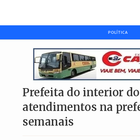
Ir
para
o
conteúdo
POLÍTICA
Prefeita do interior d
atendimentos na prefe
semanais