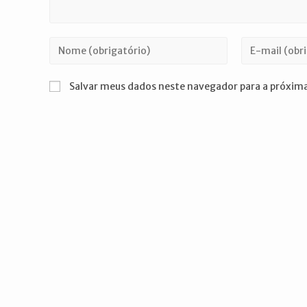
Digite
Digite
seu
seu
nome
endereço
Salvar meus dados neste navegador para a próxima
ou
de
nome
e-
de
mail
usuário
para
para
comentar
comentar