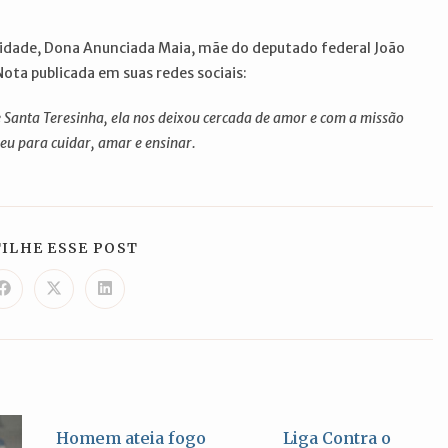
 idade, Dona Anunciada Maia, mãe do deputado federal João
ta publicada em suas redes sociais:
 Santa Teresinha, ela nos deixou cercada de amor e com a missão
eu para cuidar, amar e ensinar.
COMPARTILHAR
ILHE ESSE POST
ESTE
CONTEÚDO
Abre
Abre
Abre
em
em
em
uma
uma
uma
nova
nova
nova
janela
janela
janela
Homem ateia fogo
Liga Contra o