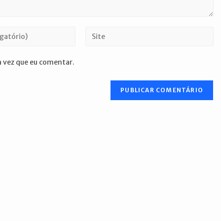
Digite
o
URL
 vez que eu comentar.
do
seu
site
(opcional)