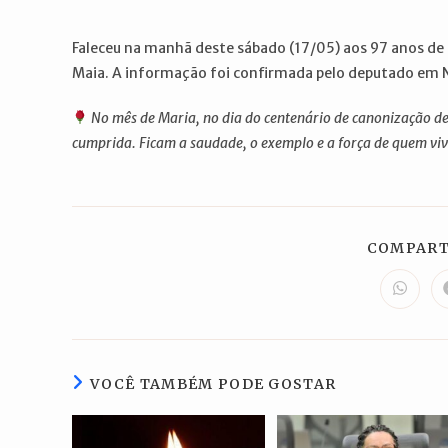
post:
post:
Faleceu na manhã deste sábado (17/05) aos 97 anos de
Maia. A informação foi confirmada pelo deputado em No
No mês de Maria, no dia do centenário de canonização de
cumprida. Ficam a saudade, o exemplo e a força de quem viv
COMPART
Abre
em
uma
nova
janela
VOCÊ TAMBÉM PODE GOSTAR