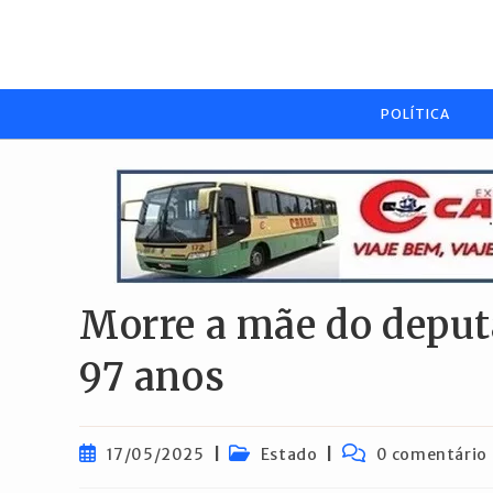
Ir
para
o
conteúdo
POLÍTICA
Morre a mãe do deput
97 anos
Post
Categoria
Comentários
17/05/2025
Estado
0 comentário
publicado:
do
do