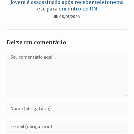
Jovem é assassinado após receber telefonema
e ir para encontro no RN
08/01/2026
Deixe um comentário
Comentário
Digite
seu
nome
Digite
ou
seu