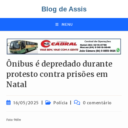
Ir
Blog de Assis
para
o
conteúdo
MENU
Ônibus é depredado durante
protesto contra prisões em
Natal
Post
Categoria
Comentários
16/05/2025
Polícia
0 comentário
publicado:
do
do
post:
post:
Foto: 96fm