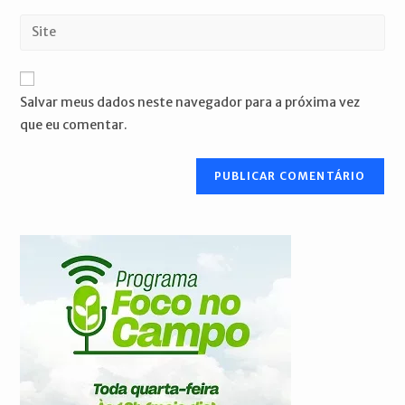
nome
endereço
Digite
de
de
o
usuário
e-
URL
para
mail
do
comentar
Salvar meus dados neste navegador para a próxima vez
para
seu
que eu comentar.
comentar
site
(opcional)