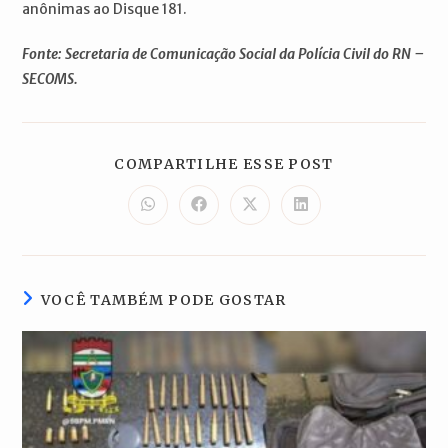
anônimas ao Disque 181.
Fonte: Secretaria de Comunicação Social da Polícia Civil do RN –
SECOMS.
COMPARTILH
COMPARTILHE ESSE POST
ESTE
CONTEÚDO
Abre
Abre
Abre
Abre
em
em
em
em
uma
uma
uma
uma
nova
nova
nova
nova
janela
janela
janela
janela
VOCÊ TAMBÉM PODE GOSTAR