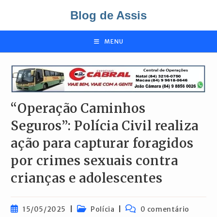
Ir
Blog de Assis
para
o
conteúdo
MENU
“Operação Caminhos
Seguros”: Polícia Civil realiza
ação para capturar foragidos
por crimes sexuais contra
crianças e adolescentes
Post
Categoria
Comentários
15/05/2025
Polícia
0 comentário