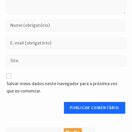
Digite
seu
nome
Digite
ou
seu
nome
endereço
Digite
de
de
o
usuário
e-
URL
para
mail
do
comentar
Salvar meus dados neste navegador para a próxima vez
para
seu
que eu comentar.
comentar
site
(opcional)