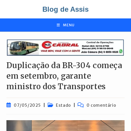
Ir
Blog de Assis
para
o
conteúdo
MENU
Duplicação da BR-304 começa
em setembro, garante
ministro dos Transportes
Post
Categoria
Comentários
07/05/2025
Estado
0 comentário
publicado:
do
do
post:
post: