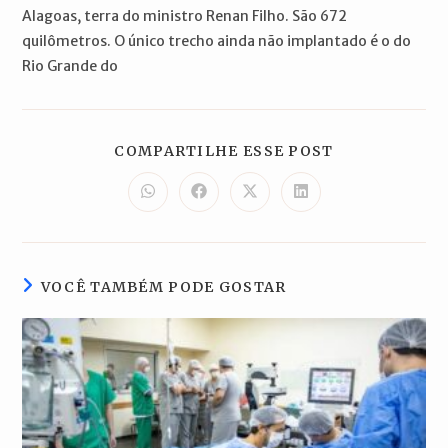
Alagoas, terra do ministro Renan Filho. São 672
quilômetros. O único trecho ainda não implantado é o do
Rio Grande do
COMPARTILH
COMPARTILHE ESSE POST
ESTE
CONTEÚDO
Abre
Abre
Abre
Abre
em
em
em
em
uma
uma
uma
uma
nova
nova
nova
nova
janela
janela
janela
janela
VOCÊ TAMBÉM PODE GOSTAR