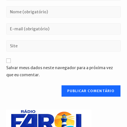
Digite
seu
nome
Digite
ou
seu
nome
endereço
Digite
de
de
o
usuário
e-
URL
para
mail
do
comentar
Salvar meus dados neste navegador para a próxima vez
para
seu
que eu comentar.
comentar
site
(opcional)