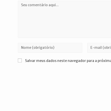
Comentário
Digite
Digite
seu
seu
nome
endereço
Salvar meus dados neste navegador para a próxima
ou
de
nome
e-
de
mail
usuário
para
para
comentar
comentar