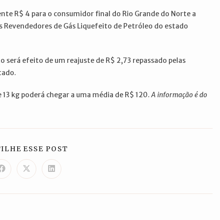
te R$ 4 para o consumidor final do Rio Grande do Norte a
dos Revendedores de Gás Liquefeito de Petróleo do estado
o será efeito de um reajuste de R$ 2,73 repassado pelas
tado.
e 13 kg poderá chegar a uma média de R$ 120.
A informação é do
COMPARTILHAR
ILHE ESSE POST
ESTE
CONTEÚDO
Abre
Abre
Abre
em
em
em
uma
uma
uma
nova
nova
nova
janela
janela
janela