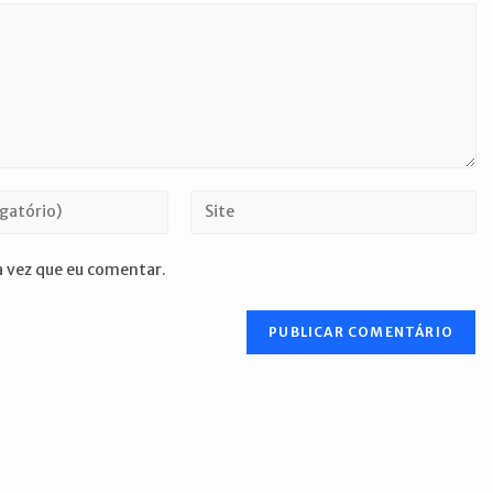
Digite
o
URL
 vez que eu comentar.
do
seu
site
(opcional)