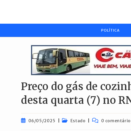
Ir
para
o
conteúdo
POLÍTICA
Preço do gás de cozin
desta quarta (7) no RN
Post
Categoria
Comentários
06/05/2025
Estado
0 comentário
publicado:
do
do