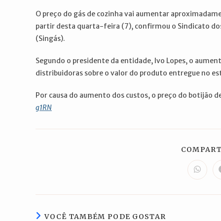
post:
post:
O preço do gás de cozinha vai aumentar aproximadamen
partir desta quarta-feira (7), confirmou o Sindicato 
(Singás).
Segundo o presidente da entidade, Ivo Lopes, o aument
distribuidoras sobre o valor do produto entregue no es
Por causa do aumento dos custos, o preço do botijão d
g1RN
COMPART
Abre
em
uma
nova
janela
VOCÊ TAMBÉM PODE GOSTAR