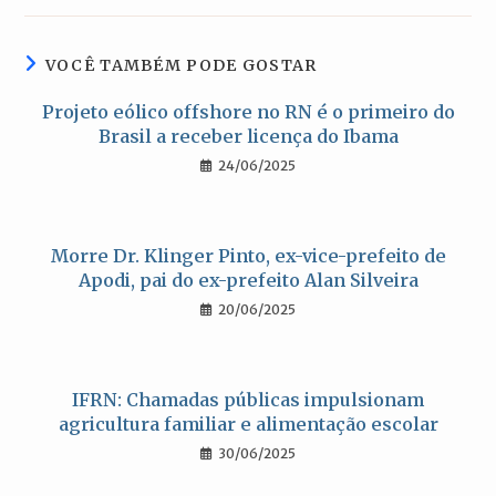
nova
nova
nova
nova
janela
janela
janela
janela
VOCÊ TAMBÉM PODE GOSTAR
Projeto eólico offshore no RN é o primeiro do
Brasil a receber licença do Ibama
24/06/2025
Morre Dr. Klinger Pinto, ex-vice-prefeito de
Apodi, pai do ex-prefeito Alan Silveira
20/06/2025
IFRN: Chamadas públicas impulsionam
agricultura familiar e alimentação escolar
30/06/2025