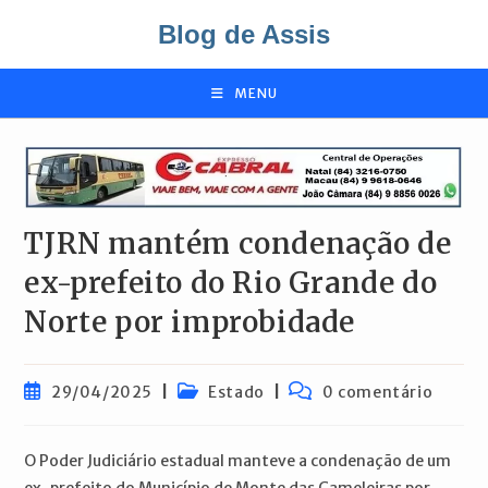
Ir
Blog de Assis
para
o
conteúdo
MENU
TJRN mantém condenação de
ex-prefeito do Rio Grande do
Norte por improbidade
Post
Categoria
Comentários
29/04/2025
Estado
0 comentário
publicado:
do
do
post:
post:
O Poder Judiciário estadual manteve a condenação de um