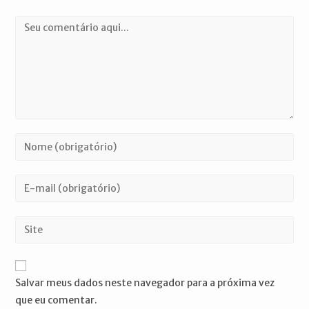
Comentário
Digite
seu
nome
Digite
ou
seu
nome
endereço
Digite
de
de
o
usuário
e-
URL
para
mail
do
comentar
Salvar meus dados neste navegador para a próxima vez
para
seu
que eu comentar.
comentar