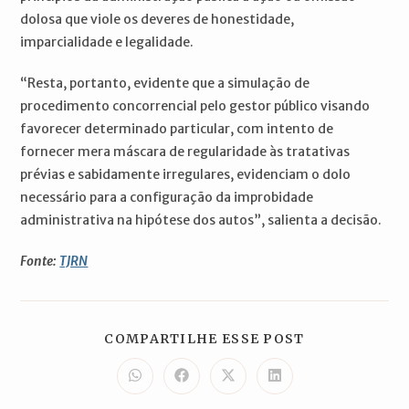
dolosa que viole os deveres de honestidade,
imparcialidade e legalidade.
“Resta, portanto, evidente que a simulação de
procedimento concorrencial pelo gestor público visando
favorecer determinado particular, com intento de
fornecer mera máscara de regularidade às tratativas
prévias e sabidamente irregulares, evidenciam o dolo
necessário para a configuração da improbidade
administrativa na hipótese dos autos”, salienta a decisão.
Fonte:
TJRN
COMPARTILH
COMPARTILHE ESSE POST
ESTE
CONTEÚDO
Abre
Abre
Abre
Abre
em
em
em
em
uma
uma
uma
uma