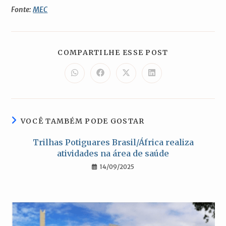
Fonte:
MEC
COMPARTILH
COMPARTILHE ESSE POST
ESTE
CONTEÚDO
Abre
Abre
Abre
Abre
em
em
em
em
uma
uma
uma
uma
nova
nova
nova
nova
janela
janela
janela
janela
VOCÊ TAMBÉM PODE GOSTAR
Trilhas Potiguares Brasil/África realiza
atividades na área de saúde
14/09/2025