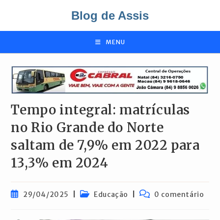
Ir
Blog de Assis
para
o
conteúdo
MENU
Tempo integral: matrículas
no Rio Grande do Norte
saltam de 7,9% em 2022 para
13,3% em 2024
Post
Categoria
Comentários
29/04/2025
Educação
0 comentário
publicado:
do
do
post:
post: