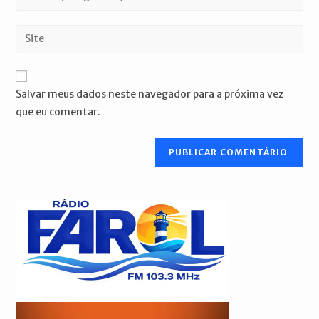
ou
seu
nome
endereço
Digite
de
de
o
usuário
e-
URL
para
mail
do
comentar
Salvar meus dados neste navegador para a próxima vez
para
seu
que eu comentar.
comentar
site
(opcional)