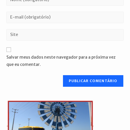
seu
nome
Digite
ou
seu
nome
endereço
Digite
de
de
o
usuário
e-
URL
para
mail
do
comentar
Salvar meus dados neste navegador para a próxima vez
para
seu
que eu comentar.
comentar
site
(opcional)