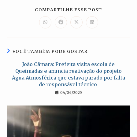
COMPARTILH
COMPARTILHE ESSE POST
ESTE
CONTEÚDO
Abre
Abre
Abre
Abre
em
em
em
em
uma
uma
uma
uma
nova
nova
nova
nova
janela
janela
janela
janela
VOCÊ TAMBÉM PODE GOSTAR
João Câmara: Prefeita visita escola de
Queimadas e anuncia reativação do projeto
Água Atmosférica que estava parado por falta
de responsável técnico
04/04/2025