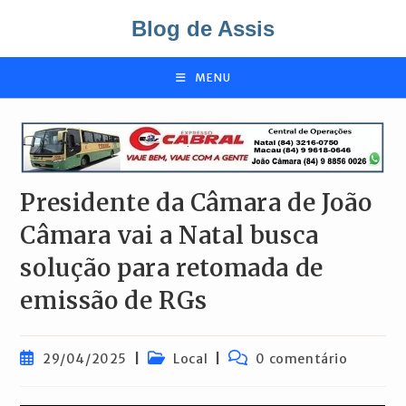
Ir
Blog de Assis
para
o
conteúdo
MENU
Presidente da Câmara de João
Câmara vai a Natal busca
solução para retomada de
emissão de RGs
Post
Categoria
Comentários
29/04/2025
Local
0 comentário
publicado:
do
do
post:
post: