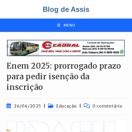
Ir
Blog de Assis
para
o
conteúdo
MENU
Enem 2025: prorrogado prazo
para pedir isenção da
inscrição
Post
Categoria
Comentários
26/04/2025
Educação
0 comentário
publicado:
do
do
post:
post: