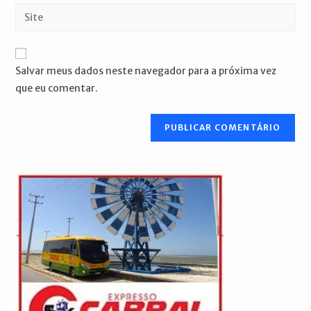
endereço
Digite
de
de
o
usuário
e-
URL
para
mail
do
comentar
Salvar meus dados neste navegador para a próxima vez
para
seu
que eu comentar.
comentar
site
(opcional)