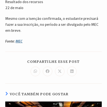
Resultado dos recursos
22 de maio
Mesmo com a isenção confirmada, o estudante precisará
fazer a sua inscrição, no período a ser divulgado pelo MEC
em breve.
Fonte:
MEC
COMPARTILH
COMPARTILHE ESSE POST
ESTE
CONTEÚDO
Abre
Abre
Abre
Abre
em
em
em
em
uma
uma
uma
uma
nova
nova
nova
nova
janela
janela
janela
janela
VOCÊ TAMBÉM PODE GOSTAR