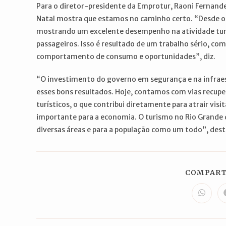
Para o diretor-presidente da Emprotur, Raoni Fernand
Natal mostra que estamos no caminho certo. “Desde o
mostrando um excelente desempenho na atividade turí
passageiros. Isso é resultado de um trabalho sério, c
comportamento de consumo e oportunidades”, diz.
“O investimento do governo em segurança e na infraes
esses bons resultados. Hoje, contamos com vias recuper
turísticos, o que contribui diretamente para atrair visi
importante para a economia. O turismo no Rio Grande 
diversas áreas e para a população como um todo”, dest
COMPART
Abre
em
uma
nova
janela