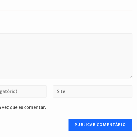
Digite
o
URL
 vez que eu comentar.
do
seu
site
(opcional)