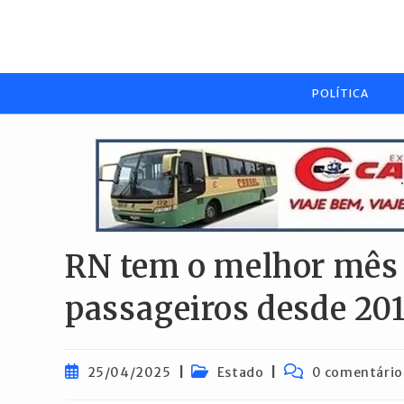
Ir
para
o
conteúdo
POLÍTICA
RN tem o melhor mês
passageiros desde 20
Post
Categoria
Comentários
25/04/2025
Estado
0 comentário
publicado:
do
do