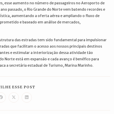
es, esse aumento no número de passageiros no Aeroporto de
 ano passado, o Rio Grande do Norte vem batendo recordes e
stica, aumentando a oferta aérea e ampliando o fluxo de
omprometido e baseado em análise de mercados,
trutura das estradas tem sido fundamental para impulsionar
adas que facilitam o acesso aos nossos principais destinos
tantes e estimular a interiorização dessa atividade tão
do Norte está em expansão e cada avanço é benéfico para
aca a secretária estadual de Turismo, Marina Marinho.
COMPARTILHAR
ILHE ESSE POST
ESTE
CONTEÚDO
Abre
Abre
Abre
em
em
em
uma
uma
uma
nova
nova
nova
janela
janela
janela