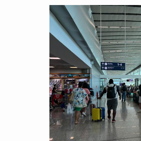
post:
post: