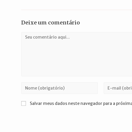
Deixe um comentário
Comentário
Digite
Digite
seu
seu
nome
endereço
Salvar meus dados neste navegador para a próxima
ou
de
nome
e-
de
mail
usuário
para