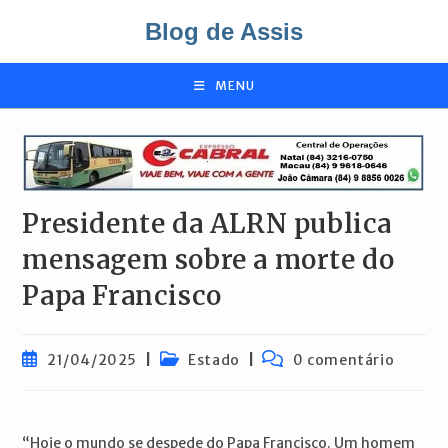
Ir
Blog de Assis
para
o
conteúdo
MENU
Presidente da ALRN publica
mensagem sobre a morte do
Papa Francisco
Post
Categoria
Comentários
21/04/2025
Estado
0 comentário
publicado:
do
do
post:
post:
“Hoje o mundo se despede do Papa Francisco. Um homem