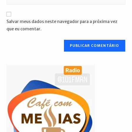
de
o
usuário
e-
URL
para
mail
do
comentar
Salvar meus dados neste navegador para a próxima vez
para
seu
que eu comentar.
comentar
site
(opcional)