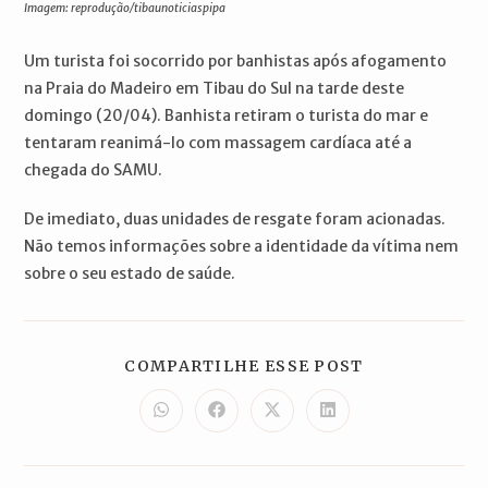
Imagem: reprodução/tibaunoticiaspipa
Um turista foi socorrido por banhistas após afogamento
na Praia do Madeiro em Tibau do Sul na tarde deste
domingo (20/04). Banhista retiram o turista do mar e
tentaram reanimá-lo com massagem cardíaca até a
chegada do SAMU.
De imediato, duas unidades de resgate foram acionadas.
Não temos informações sobre a identidade da vítima nem
sobre o seu estado de saúde.
COMPARTILH
COMPARTILHE ESSE POST
ESTE
CONTEÚDO
Abre
Abre
Abre
Abre
em
em
em
em
uma
uma
uma
uma
nova
nova
nova
nova
janela
janela
janela
janela