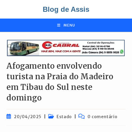
Ir
Blog de Assis
para
o
conteúdo
MENU
Afogamento envolvendo
turista na Praia do Madeiro
em Tibau do Sul neste
domingo
Post
Categoria
Comentários
20/04/2025
Estado
0 comentário
publicado:
do
do
post:
post: