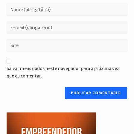
Digite
seu
nome
Digite
ou
seu
nome
endereço
Digite
de
de
o
usuário
e-
URL
para
mail
do
comentar
Salvar meus dados neste navegador para a próxima vez
para
seu
que eu comentar.
comentar
site
(opcional)