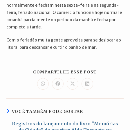
normalmente e fecham nesta sexta-feira e na segunda-
feira, feriado nacional. O comercio funciona hoje normal e
amanhã parcialmente no período da manhã e fecha por
completo a tarde.
Com o feriadão muita gente aproveita para se deslocar ao
litoral para descansar e curtir o banho de mar.
COMPARTILH
COMPARTILHE ESSE POST
ESTE
CONTEÚDO
Abre
Abre
Abre
Abre
em
em
em
em
uma
uma
uma
uma
nova
nova
nova
nova
janela
janela
janela
janela
VOCÊ TAMBÉM PODE GOSTAR
Registros do lançamento do livro “Memórias
da Cidade” do escritor Aldo Torquato na