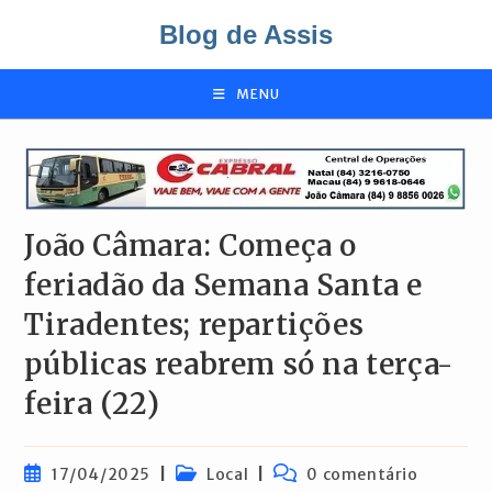
Ir
Blog de Assis
para
o
conteúdo
MENU
João Câmara: Começa o
feriadão da Semana Santa e
Tiradentes; repartições
públicas reabrem só na terça-
feira (22)
Post
Categoria
Comentários
17/04/2025
Local
0 comentário