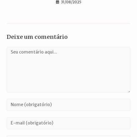
31/08/2025
Deixe um comentário
Comentário
Digite
seu
nome
Digite
ou
seu
nome
endereço