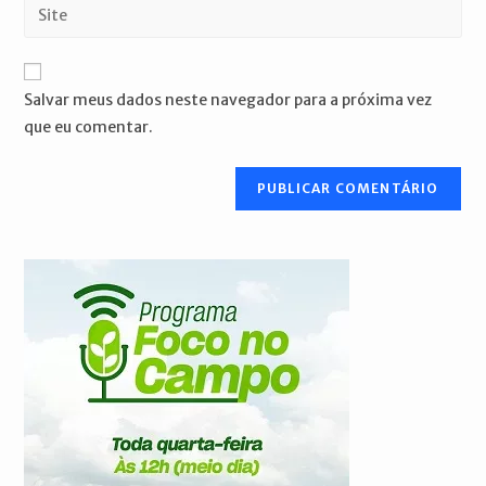
Digite
de
de
o
usuário
e-
URL
para
mail
do
comentar
Salvar meus dados neste navegador para a próxima vez
para
seu
que eu comentar.
comentar
site
(opcional)