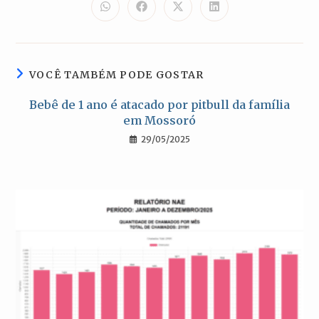
CONTEÚDO
Abre
Abre
Abre
Abre
em
em
em
em
uma
uma
uma
uma
nova
nova
nova
nova
janela
janela
janela
janela
VOCÊ TAMBÉM PODE GOSTAR
Bebê de 1 ano é atacado por pitbull da família
em Mossoró
29/05/2025