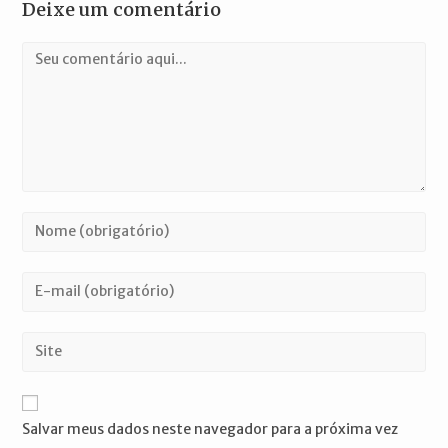
Deixe um comentário
Comentário
Digite
seu
nome
Digite
ou
seu
nome
endereço
Digite
de
de
o
usuário
e-
URL
para
mail
do
comentar
Salvar meus dados neste navegador para a próxima vez
para
seu