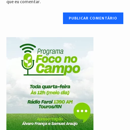
que eu comentar.
comentar
site
(opcional)