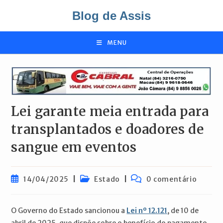
Ir
Blog de Assis
para
o
conteúdo
MENU
Lei garante meia entrada para
transplantados e doadores de
sangue em eventos
Post
Categoria
Comentários
14/04/2025
Estado
0 comentário
publicado:
do
do
post:
post:
O Governo do Estado sancionou a
Lei nº 12.121
, de 10 de