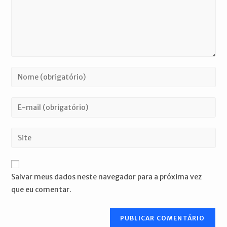
Digite
seu
nome
Digite
ou
seu
nome
endereço
Digite
de
de
o
usuário
e-
URL
para
mail
do
comentar
Salvar meus dados neste navegador para a próxima vez
para
seu
que eu comentar.
comentar
site
(opcional)