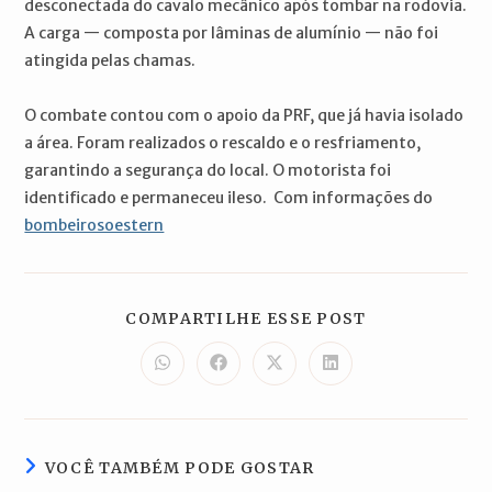
desconectada do cavalo mecânico após tombar na rodovia.
A carga — composta por lâminas de alumínio — não foi
atingida pelas chamas.
O combate contou com o apoio da PRF, que já havia isolado
a área. Foram realizados o rescaldo e o resfriamento,
garantindo a segurança do local. O motorista foi
identificado e permaneceu ileso. Com informações do
bombeirosoestern
COMPARTILH
COMPARTILHE ESSE POST
ESTE
CONTEÚDO
Abre
Abre
Abre
Abre
em
em
em
em
uma
uma
uma
uma
nova
nova
nova
nova
janela
janela
janela
janela
VOCÊ TAMBÉM PODE GOSTAR