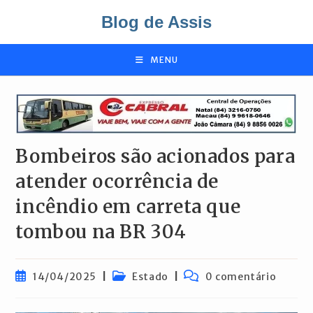
Ir
Blog de Assis
para
o
conteúdo
MENU
Bombeiros são acionados para
atender ocorrência de
incêndio em carreta que
tombou na BR 304
Post
Categoria
Comentários
14/04/2025
Estado
0 comentário
publicado:
do
do
post:
post: