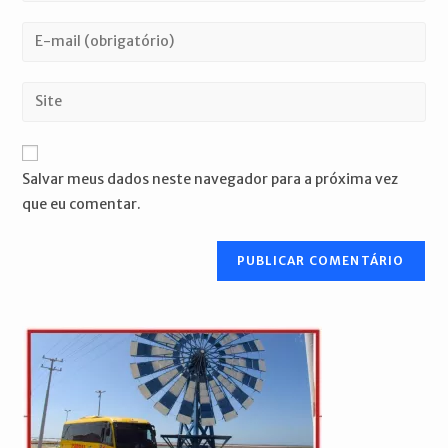
nome
Digite
ou
seu
nome
endereço
Digite
de
de
o
usuário
e-
URL
para
mail
do
comentar
Salvar meus dados neste navegador para a próxima vez
para
seu
que eu comentar.
comentar
site
(opcional)