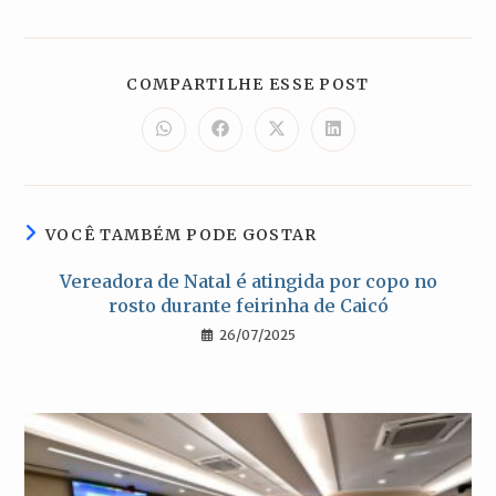
COMPARTILH
COMPARTILHE ESSE POST
ESTE
CONTEÚDO
Abre
Abre
Abre
Abre
em
em
em
em
uma
uma
uma
uma
nova
nova
nova
nova
janela
janela
janela
janela
VOCÊ TAMBÉM PODE GOSTAR
Vereadora de Natal é atingida por copo no
rosto durante feirinha de Caicó
26/07/2025