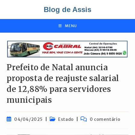
Ir
Blog de Assis
para
o
conteúdo
MENU
Prefeito de Natal anuncia
proposta de reajuste salarial
de 12,88% para servidores
municipais
Post
Categoria
Comentários
04/04/2025
Estado
0 comentário
publicado:
do
do
post:
post: