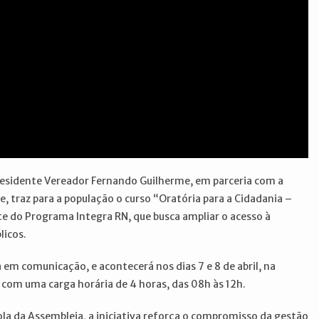
residente Vereador Fernando Guilherme, em parceria com a
, traz para a população o curso “Oratória para a Cidadania –
rte do Programa Integra RN, que busca ampliar o acesso à
licos.
 em comunicação, e acontecerá nos dias 7 e 8 de abril, na
com uma carga horária de 4 horas, das 08h às 12h.
ola da Assembleia, a iniciativa reforça o compromisso da gestão