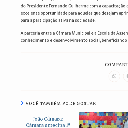
do Presidente Fernando Guilherme com a capacitação e
excelente oportunidade para aqueles que desejam aprim
para a participação ativa na sociedade.
A parceria entre a Câmara Municipal e a Escola da Asse
conhecimento e desenvolvimento social, beneficiando 
COMPART
Abre
em
uma
nova
janela
VOCÊ TAMBÉM PODE GOSTAR
João Câmara:
Câmara antecipa 1ª