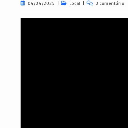
Post
Categoria
Comentários
04/04/2025
Local
0 comentário
publicado:
do
do
post:
post: