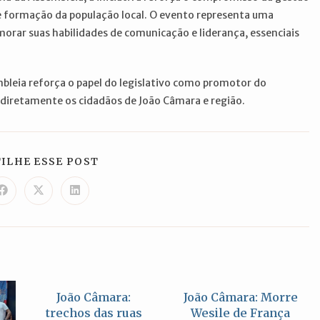
 formação da população local. O evento representa uma
orar suas habilidades de comunicação e liderança, essenciais
mbleia reforça o papel do legislativo como promotor do
diretamente os cidadãos de João Câmara e região.
COMPARTILHAR
ILHE ESSE POST
ESTE
CONTEÚDO
Abre
Abre
Abre
em
em
em
uma
uma
uma
nova
nova
nova
janela
janela
janela
João Câmara:
João Câmara: Morre
trechos das ruas
Wesile de França