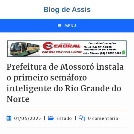
Ir
Blog de Assis
para
o
conteúdo
MENU
Prefeitura de Mossoró instala
o primeiro semáforo
inteligente do Rio Grande do
Norte
Post
Categoria
Comentários
01/04/2025
Estado
0 comentário
publicado:
do
do
post:
post: