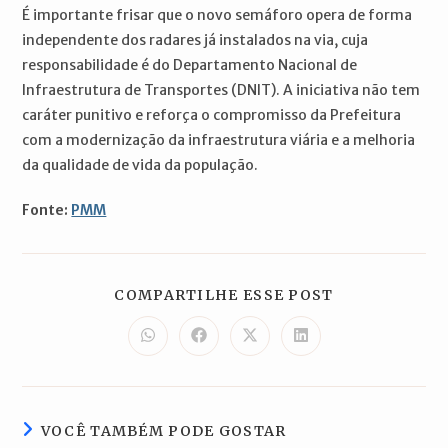
É importante frisar que o novo semáforo opera de forma
independente dos radares já instalados na via, cuja
responsabilidade é do Departamento Nacional de
Infraestrutura de Transportes (DNIT). A iniciativa não tem
caráter punitivo e reforça o compromisso da Prefeitura
com a modernização da infraestrutura viária e a melhoria
da qualidade de vida da população.
Fonte:
PMM
COMPARTILH
COMPARTILHE ESSE POST
ESTE
CONTEÚDO
Abre
Abre
Abre
Abre
em
em
em
em
uma
uma
uma
uma
nova
nova
nova
nova
janela
janela
janela
janela
VOCÊ TAMBÉM PODE GOSTAR