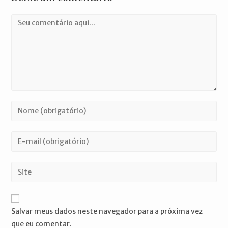
Comentário
Digite
seu
nome
Digite
ou
seu
nome
endereço
Digite
de
de
o
usuário
e-
URL
para
mail
do
comentar
Salvar meus dados neste navegador para a próxima vez
para
seu
que eu comentar.
comentar