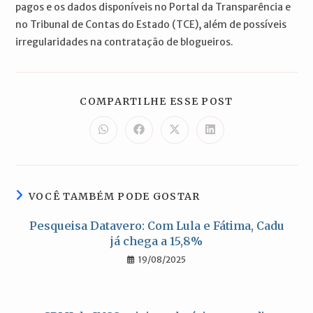
pagos e os dados disponíveis no Portal da Transparência e
no Tribunal de Contas do Estado (TCE), além de possíveis
irregularidades na contratação de blogueiros.
COMPARTILH
COMPARTILHE ESSE POST
ESTE
CONTEÚDO
Abre
Abre
Abre
Abre
em
em
em
em
uma
uma
uma
uma
nova
nova
nova
nova
janela
janela
janela
janela
VOCÊ TAMBÉM PODE GOSTAR
Pesqueisa Datavero: Com Lula e Fátima, Cadu
já chega a 15,8%
19/08/2025