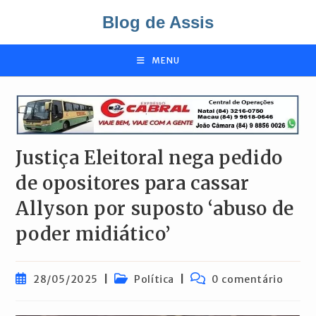
Ir
Blog de Assis
para
o
conteúdo
MENU
Justiça Eleitoral nega pedido
de opositores para cassar
Allyson por suposto ‘abuso de
poder midiático’
Post
Categoria
Comentários
28/05/2025
Política
0 comentário
publicado:
do
do
post:
post: