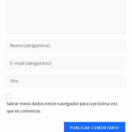
Digite
seu
nome
Digite
ou
seu
nome
endereço
Digite
de
de
o
usuário
e-
URL
para
mail
do
comentar
Salvar meus dados neste navegador para a próxima vez
para
seu
que eu comentar.
comentar
site
(opcional)